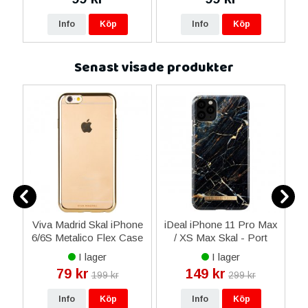
Info
Köp
Info
Köp
Senast visade produkter
re
Viva Madrid Skal iPhone
iDeal iPhone 11 Pro Max
6/6S Metalico Flex Case
/ XS Max Skal - Port
20
- Rosa Guld
Laurent Marble
I lager
I lager
79 kr
149 kr
199 kr
299 kr
Info
Köp
Info
Köp