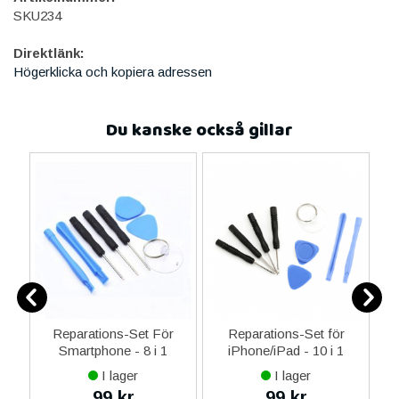
SKU234
Direktlänk:
Högerklicka och kopiera adressen
Du kanske också gillar
er
Reparations-Set För
Reparations-Set för
Smartphone - 8 i 1
iPhone/iPad - 10 i 1
M
I lager
I lager
99 kr
99 kr