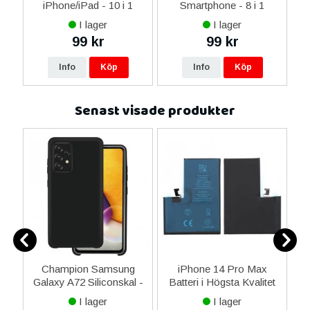
14
iPhone/iPad - 10 i 1
Smartphone - 8 i 1
M
ax
I lager
I lager
ne
99 kr
99 kr
16
Info
Köp
Info
Köp
Senast visade produkter
Champion Samsung
iPhone 14 Pro Max
-
Galaxy A72 Siliconskal -
Batteri i Högsta Kvalitet
U
Svart
I lager
I lager