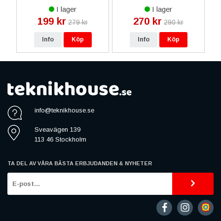
d
med Extra Kortfack -
med Stativ - Brun
I lager
I lager
Röd
199 kr
270 kr
279 kr
290 kr
Info
Köp
Info
Köp
info@teknikhouse.se
Sveavägen 139
113 46 Stockholm
TA DEL AV VÅRA BÄSTA ERBJUDANDEN & NYHETER