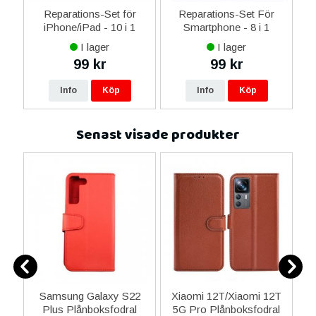
ne
Reparations-Set för
Reparations-Set För
14
iPhone/iPad - 10 i 1
Smartphone - 8 i 1
M
ax
I lager
I lager
ne
99 kr
99 kr
16
Info
Köp
Info
Köp
Senast visade produkter
rm
Samsung Galaxy S22
Xiaomi 12T/Xiaomi 12T
Ar
Plus Plånboksfodral
5G Pro Plånboksfodral