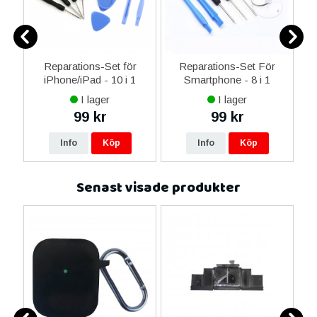
Reparations-Set för
Reparations-Set För
 i
iPhone/iPad - 10 i 1
Smartphone - 8 i 1
M
I lager
I lager
99 kr
99 kr
Info
Köp
Info
Köp
Senast visade produkter