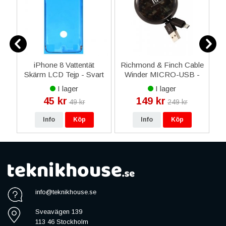
iPhone 8 Vattentät
Richmond & Finch Cable
jp
Skärm LCD Tejp - Svart
Winder MICRO-USB -
Kamouflage
I lager
I lager
45 kr
149 kr
49 kr
249 kr
Info
Köp
Info
Köp
info@teknikhouse.se
Sveavägen 139
113 46 Stockholm