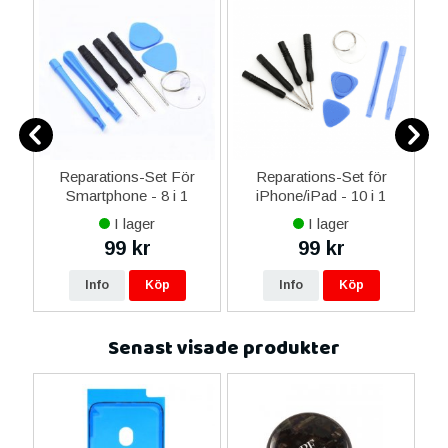
er
Reparations-Set För
Reparations-Set för
Smartphone - 8 i 1
iPhone/iPad - 10 i 1
M
I lager
I lager
99 kr
99 kr
Info
Köp
Info
Köp
Senast visade produkter