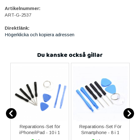
Artikelnummer:
ART-G-2537
Direktlänk:
Högerklicka och kopiera adressen
Du kanske också gillar
-C
Reparations-Set för
Reparations-Set För
 &
iPhone/iPad - 10 i 1
Smartphone - 8 i 1
M