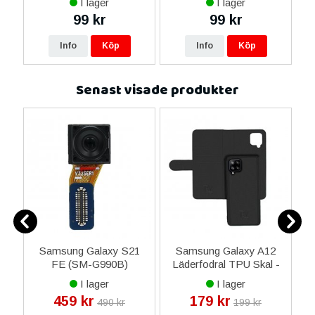
I lager
I lager
99 kr
99 kr
Info
Köp
Info
Köp
Senast visade produkter
Samsung Galaxy S21
Samsung Galaxy A12
d
FE (SM-G990B)
Läderfodral TPU Skal -
Framkamera 32MP
Svart
I lager
I lager
Original
459 kr
179 kr
490 kr
199 kr