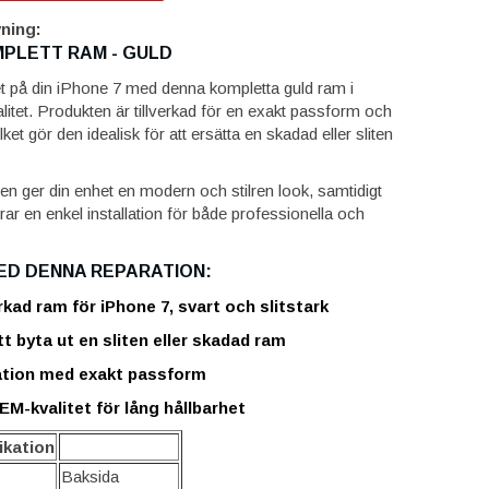
ning:
MPLETT RAM - GULD
 på din iPhone 7 med denna kompletta guld ram i
itet. Produkten är tillverkad för en exakt passform och
lket gör den idealisk för att ersätta en skadad eller sliten
en ger din enhet en modern och stilren look, samtidigt
r en enkel installation för både professionella och
ED DENNA REPARATION:
rkad ram för iPhone 7, svart och slitstark
tt byta ut en sliten eller skadad ram
lation med exakt passform
EM-kvalitet för lång hållbarhet
ikation
Baksida