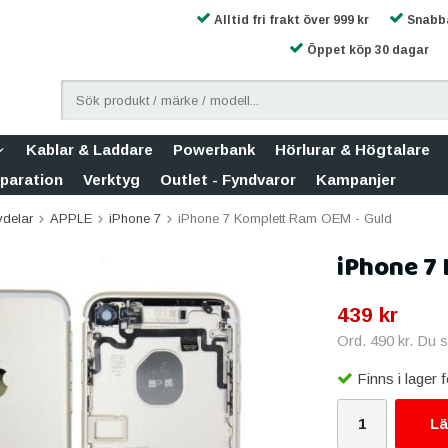
Alltid fri frakt över 999 kr
Snabba
Öppet köp 30 dagar
Kablar & Laddare
Powerbank
Hörlurar & Högtalare
eparation
Verktyg
Outlet - Fyndvaror
Kampanjer
vdelar
APPLE
iPhone 7
iPhone 7 Komplett Ram OEM - Guld
iPhone 7
439 kr
Ord.
490 kr
. Du 
Finns i lager
Lä