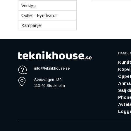
Verktyg
Outlet - Fyndvaror
Kampanjer
HANDL
Kundt
info@teknikhouse.se
Köpvil
Öppet
Sveavägen 139
Anmäl
113 46 Stockholm
Sälj d
Phone
Avtal
Logga