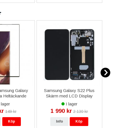
r
amsung Galaxy
Samsung Galaxy S22 Plus
iPhone X
ra Heltäckande
Skärm med LCD Display
Glas -
mskydd
Original - Grafit
 lager
I lager
kr
1 990 kr
29
149 kr
2 130 kr
Köp
Info
Köp
In