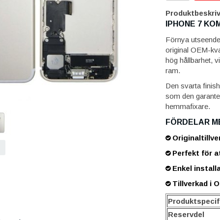
Produktbeskriv
IPHONE 7 KO
Förnya utseendet
original OEM-kval
hög hållbarhet, vi
ram.
Den svarta finish
som den garantera
hemmafixare.
FÖRDELAR M
Originaltillve
Perfekt för a
Enkel instal
Tillverkad i O
Produktspecif
Reservdel