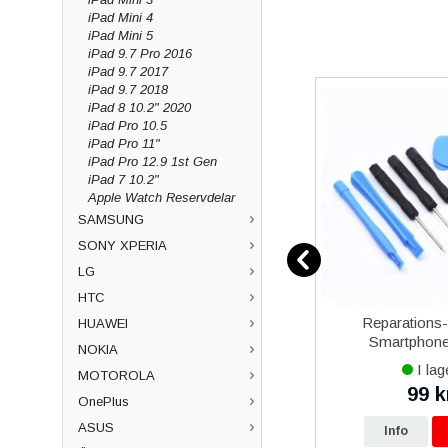
iPad Mini 4
iPad Mini 5
iPad 9.7 Pro 2016
iPad 9.7 2017
iPad 9.7 2018
iPad 8 10.2" 2020
iPad Pro 10.5
iPad Pro 11"
iPad Pro 12.9 1st Gen
iPad 7 10.2"
Apple Watch Reservdelar
SAMSUNG
SONY XPERIA
LG
HTC
over 5
iPhone 13 mini iPhone 13 Pro
Reparations
HUAWEI
al
Max iPhone 14 Plus iPhone
Smartphone 
NOKIA
14 Pro Max iPhone 15 Plus
I lager
I lag
MOTOROLA
iPhone 15 Pro Max Baseus
649 kr
99 k
kr
699 kr
Magnetisk Mobilhållare
OnePlus
ASUS
p
Info
Köp
Info