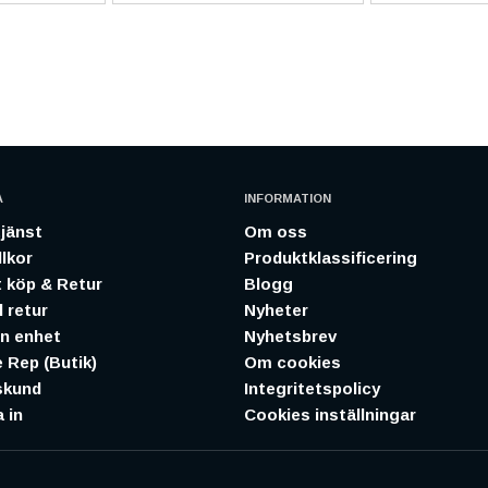
A
INFORMATION
jänst
Om oss
lkor
Produktklassificering
 köp & Retur
Blogg
 retur
Nyheter
in enhet
Nyhetsbrev
 Rep (Butik)
Om cookies
skund
Integritetspolicy
 in
Cookies inställningar