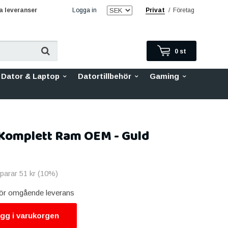
 leveranser
Logga in
Privat
/
Företag
0
st
Dator & Laptop
Datortillbehör
Gaming
 Komplett Ram OEM - Guld
sparar
51 kr
(
10
%)
 för omgående leverans
gg i varukorgen