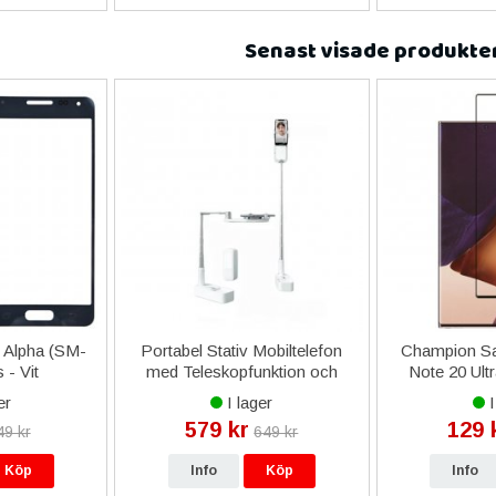
Senast visade produkte
 Alpha (SM-
Portabel Stativ Mobiltelefon
Champion S
 - Vit
med Teleskopfunktion och
Note 20 Ult
Lampa
Skär
er
I lager
I
579 kr
129 
49 kr
649 kr
Köp
Info
Köp
Info