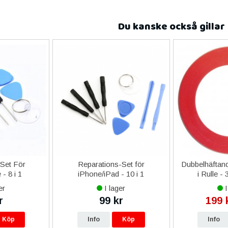
Du kanske också gillar
-Set För
Reparations-Set för
Dubbelhäftand
- 8 i 1
iPhone/iPad - 10 i 1
i Rulle -
er
I lager
I
r
99 kr
199 
Köp
Info
Köp
Info