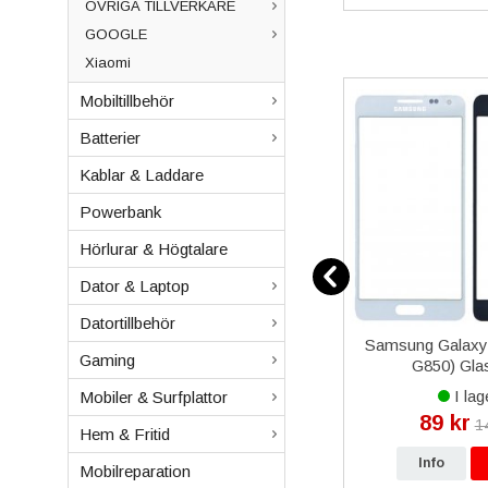
ÖVRIGA TILLVERKARE
GOOGLE
Xiaomi
Mobiltillbehör
Batterier
Kablar & Laddare
Powerbank
Hörlurar & Högtalare
Dator & Laptop
Datortillbehör
med Hake
iPhone 13 Pro Max
Samsung Galaxy
Gaming
l
Plånboksfodral med Extra
G850) Glas
Kortfack - Gyllenbrun
I lager
I lag
Mobiler & Surfplattor
199 kr
89 kr
r
299 kr
1
Hem & Fritid
p
Info
Köp
Info
Mobilreparation