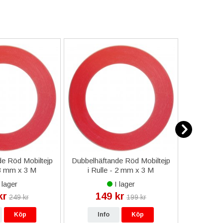
e Röd Mobiltejp
Dubbelhäftande Röd Mobiltejp
ESD-Armb
 3 mm x 3 M
i Rulle - 2 mm x 3 M
a
 lager
I lager
kr
149 kr
9
249 kr
199 kr
Köp
Info
Köp
In