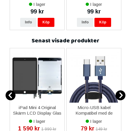
I lager
I lager
99 kr
99 kr
Info
Köp
Info
Köp
Senast visade produkter
ne
iPad Mini 4 Original
Micro-USB kabel
H
se
Skärm LCD Display Glas
Kompatibel med de
K
Komplett - Svart
Flesta Smarttelefonerna
I lager
I lager
1 590 kr
79 kr
1 990 kr
149 kr