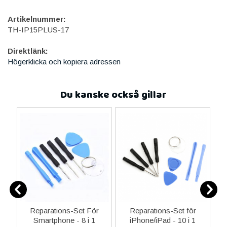
Artikelnummer:
TH-IP15PLUS-17
Direktlänk:
Högerklicka och kopiera adressen
Du kanske också gillar
er
Reparations-Set För
Reparations-Set för
Smartphone - 8 i 1
iPhone/iPad - 10 i 1
M