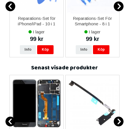
-C
Reparations-Set för
Reparations-Set För
 &
iPhone/iPad - 10 i 1
Smartphone - 8 i 1
M
I lager
I lager
99 kr
99 kr
Info
Köp
Info
Köp
Senast visade produkter