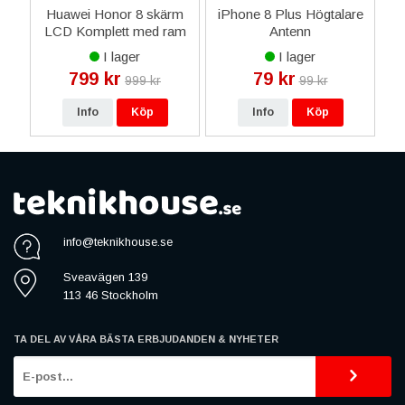
ed
Huawei Honor 8 skärm
iPhone 8 Plus Högtalare
i
h
LCD Komplett med ram
Antenn
K
- Svart
I lager
I lager
799 kr
79 kr
999 kr
99 kr
Info
Köp
Info
Köp
info@teknikhouse.se
Sveavägen 139
113 46 Stockholm
TA DEL AV VÅRA BÄSTA ERBJUDANDEN & NYHETER