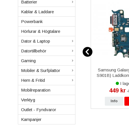
Batterier
Kablar & Laddare
Powerbank
Hörlurar & Högtalare
Dator & Laptop
Datortillbehör
Gaming
ksfodral
iPhone 12/12 Pro PU
Samsung Galax
Mobiler & Surfplattor
V - Lila
Läderskal G-Case Earl - Röd
S901B) Laddkonta
Hem & Fritid
I lager
I lag
129 kr
449 kr
Mobilreparation
kr
199 kr
4
Verktyg
p
Info
Köp
Info
Outlet - Fyndvaror
Kampanjer