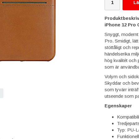
Lä
Produktbeskriv
iPhone 12 Pro 
Snyggt, modernt o
Pro. Smidigt, lätt
stöttåligt och r
händelserika milj
hög kvalitét och 
som är användbart 
Volym och sidokna
Skyddar och beva
som tyvärr inträf
utseende som pass
Egenskaper
Kompatibil
Tredjepart
Typ: PU-Lä
Funktionell