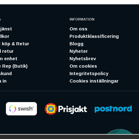
A
INFORMATION
jänst
Om oss
lkor
Produktklassificering
 köp & Retur
Blogg
 retur
Nyheter
in enhet
Nyhetsbrev
 Rep (Butik)
Om cookies
skund
Integritetspolicy
 in
Cookies inställningar