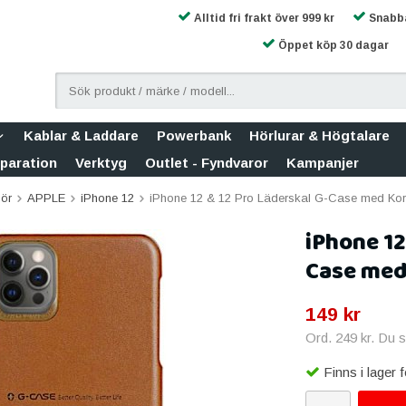
Alltid fri frakt över 999 kr
Snabba
Öppet köp 30 dagar
Kablar & Laddare
Powerbank
Hörlurar & Högtalare
eparation
Verktyg
Outlet - Fyndvaror
Kampanjer
hör
APPLE
iPhone 12
iPhone 12 & 12 Pro Läderskal G-Case med Kort
iPhone 12
Case med 
149 kr
Ord.
249 kr
. Du 
Finns i lager