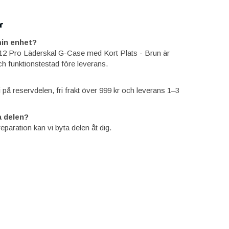
r
in enhet?
12 Pro Läderskal G-Case med Kort Plats - Brun är
ch funktionstestad före leverans.
ti på reservdelen, fri frakt över 999 kr och leverans 1–3
 delen?
reparation kan vi byta delen åt dig.