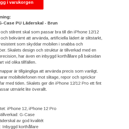
gg i varukorgen
ning:
G-Case PU Läderskal - Brun
ch stilrent skal som passar bra till din iPhone 12/12
 och bekvämt att använda, artificiella lädert är slitstarkt,
epresistent som skyddar mobilen i snabba och
öer. Skalets design och struktur är tillverkad med en
precision, har även en inbyggd korthållare på baksidan
vid olika tillfällen.
ppar är tillgängliga att använda precis som vanligt.
rar mobiltelefonen mot slitage, repor och sprickor
far med tiden. Skalets ger din iPhone 12/12 Pro ett fint
ar utmärkt lite överallt.
itet: iPhone 12, iPhone 12 Pro
stillverkad: G-Case
derskal av god kvalitét
: Inbyggd korthållare