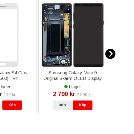
laxy S4 Glas
Samsung Galaxy Note 9
iPhone
500) - Vit
Original Skärm OLED Display
Transpar
Glas - Svart
 lager
I lager
r
2 790 kr
12
149 kr
2 990 kr
Köp
Info
Köp
In