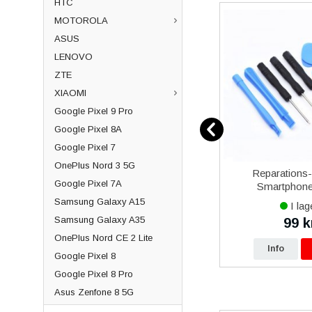
HTC
MOTOROLA
ASUS
LENOVO
ZTE
XIAOMI
Google Pixel 9 Pro
Google Pixel 8A
Google Pixel 7
OnePlus Nord 3 5G
12
Samsung Galaxy Xcover 5
Reparations
Google Pixel 7A
vart
Batteri Original
Smartphone 
Samsung Galaxy A15
I lager
I lag
Samsung Galaxy A35
479 kr
99 k
0 kr
490 kr
OnePlus Nord CE 2 Lite
p
Info
Köp
Info
Google Pixel 8
Google Pixel 8 Pro
Asus Zenfone 8 5G