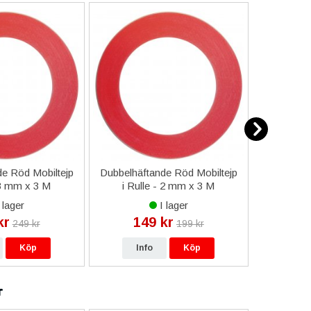
e Röd Mobiltejp
Dubbelhäftande Röd Mobiltejp
ESD-Armb
 3 mm x 3 M
i Rulle - 2 mm x 3 M
a
 lager
I lager
kr
149 kr
9
249 kr
199 kr
Köp
Info
Köp
In
r