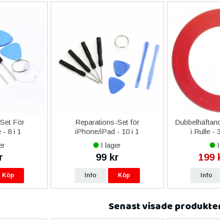
-Set För
Reparations-Set för
Dubbelhäftand
- 8 i 1
iPhone/iPad - 10 i 1
i Rulle -
er
I lager
I
r
99 kr
199 
Köp
Info
Köp
Info
Senast visade produkte