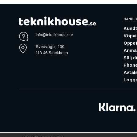
HANDL
Kundt
info@teknikhouse.se
Köpvil
Öppet
Sveavägen 139
Anmäl
113 46 Stockholm
Sälj d
Phone
Avtal
Logga