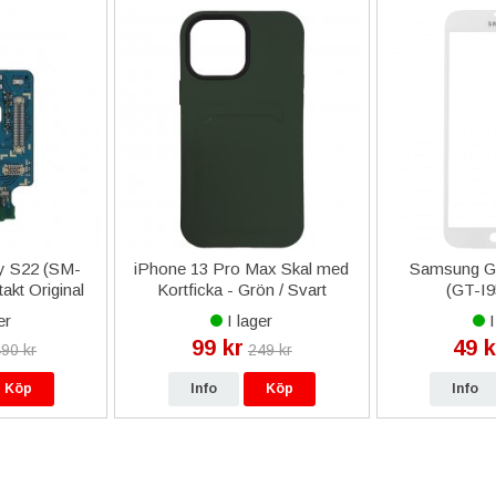
y S22 (SM-
iPhone 13 Pro Max Skal med
Samsung Ga
kt Original
Kortficka - Grön / Svart
(GT-I9
er
I lager
I
99 kr
49 k
90 kr
249 kr
Köp
Info
Köp
Info