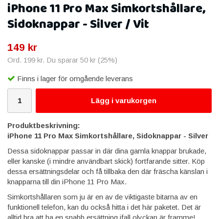
iPhone 11 Pro Max Simkortshållare,
Sidoknappar - Silver / Vit
149 kr
Ord.
199 kr
. Du sparar
50 kr
(
25
%)
Finns i lager för omgående leverans
Lägg i varukorgen
Produktbeskrivning:
iPhone 11 Pro Max Simkortshållare, Sidoknappar - Silver
Dessa sidoknappar passar in där dina gamla knappar brukade,
eller kanske (i mindre användbart skick) fortfarande sitter. Köp
dessa ersättningsdelar och få tillbaka den där fräscha känslan i
knapparna till din iPhone 11 Pro Max.
Simkortshållaren som ju är en av de viktigaste bitarna av en
funktionell telefon, kan du också hitta i det här paketet. Det är
alltid bra att ha en snabb ersättning ifall olyckan är framme!