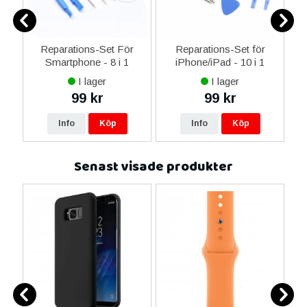
ne
Reparations-Set För
Reparations-Set för
14
Smartphone - 8 i 1
iPhone/iPad - 10 i 1
M
ax
I lager
I lager
ne
99 kr
99 kr
re
Info
Köp
Info
Köp
Senast visade produkter