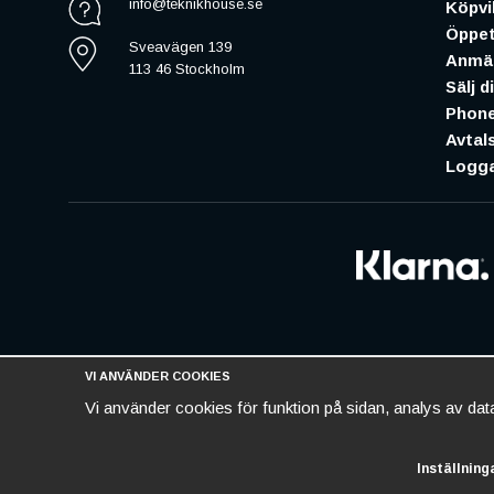
info@teknikhouse.se
Köpvil
Öppet
Sveavägen 139
Anmäl
113 46 Stockholm
Sälj d
Phone
Avtal
Logga
VI ANVÄNDER COOKIES
Vi använder cookies för funktion på sidan, analys av da
Inställning