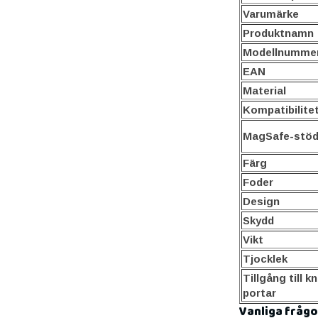
Varumärke
Produktnamn
Modellnumme
EAN
Material
Kompatibilite
MagSafe-stö
Färg
Foder
Design
Skydd
Vikt
Tjocklek
Tillgång till k
portar
Vanliga frågo