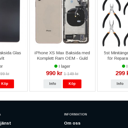
aksida Glas
iPhone XS Max Baksida med
5st Minitäng
Vit
Komplett Ram OEM - Guld
för Repara
er
I lager
I
990 kr
299 
99 kr
1 149 kr
Köp
Info
Köp
Info
A
INFORMATION
jänst
Om oss