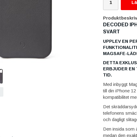
Lä
Produktbeskriv
DECODED IPH
SVART
UPPLEV EN PE
FUNKTIONALI
MAGSAFE-LÄD
DETTA EXKLUSI
ERBJUDER EN 
TID.
Med inbyggt MagS
till din iPhone 1
kompatibilitet me
Det skräddarsydd
telefonens smäck
och dagligt slitag
Den insida som ä
medan den exakta