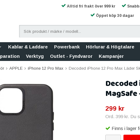
Alltid fri frakt över 999 kr
Snabba
Öppet köp 30 dagar
Kablar & Laddare
Powerbank
Hörlurar & Högtalare
eparation
Verktyg
Outlet - Fyndvaror
Kampanjer
hör
APPLE
iPhone 12 Pro Max
Decoded iPhone 12 Pro Max Läder Sk
Decoded i
MagSafe 
299 kr
Ord.
399 kr
. Du 
Finns i lager