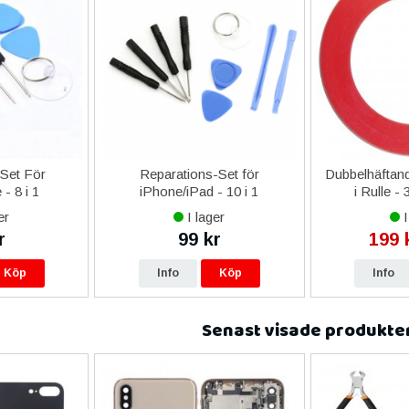
-Set För
Reparations-Set för
Dubbelhäftand
- 8 i 1
iPhone/iPad - 10 i 1
i Rulle -
er
I lager
I
r
99 kr
199 
Köp
Info
Köp
Info
Senast visade produkte