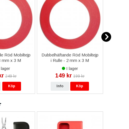
e Röd Mobiltejp
Dubbelhäftande Röd Mobiltejp
ESD-Armb
 3 mm x 3 M
i Rulle - 2 mm x 3 M
a
 lager
I lager
kr
149 kr
9
249 kr
199 kr
Köp
Info
Köp
In
r