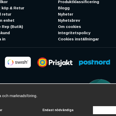
lkor
Produktklassificering
 köp & Retur
Blogg
 retur
Nyheter
in enhet
Nyhetsbrev
 Rep (Butik)
Om cookies
skund
Integritetspolicy
 in
Cookies inställningar
ta och marknadsföring.
ar
Endast nödvändiga