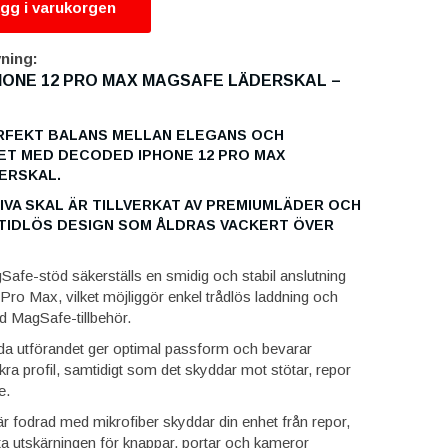
gg i varukorgen
ning:
ONE 12 PRO MAX MAGSAFE LÄDERSKAL –
RFEKT BALANS MELLAN ELEGANS OCH
TET MED
DECODED IPHONE 12 PRO MAX
ERSKAL
.
VA SKAL ÄR TILLVERKAT AV
PREMIUMLÄDER
OCH
TIDLÖS DESIGN SOM ÅLDRAS VACKERT ÖVER
afe-stöd säkerställs en smidig och stabil anslutning
2 Pro Max, vilket möjliggör enkel trådlös laddning och
d MagSafe-tillbehör.
a utförandet ger optimal passform och bevarar
ra profil, samtidigt som det skyddar mot stötar, repor
e.
r fodrad med mikrofiber skyddar din enhet från repor,
 utskärningen för knappar, portar och kameror