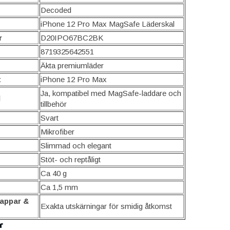
Decoded
iPhone 12 Pro Max MagSafe Läderskal
r
D20IPO67BC2BK
8719325642551
Äkta premiumläder
t
iPhone 12 Pro Max
Ja, kompatibel med MagSafe-laddare och
d
tillbehör
Svart
Mikrofiber
Slimmad och elegant
Stöt- och reptåligt
Ca 40 g
Ca 1,5 mm
nappar &
Exakta utskärningar för smidig åtkomst
r