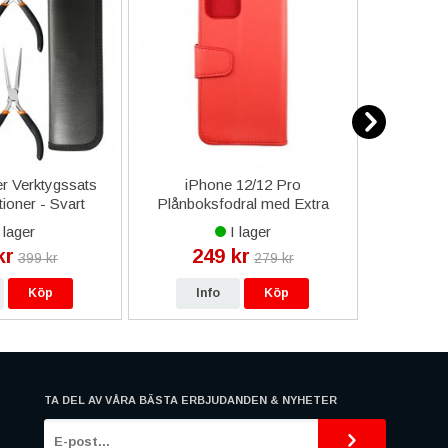
er Verktygssats
iPhone 12/12 Pro
iPhone 
tioner - Svart
Plånboksfodral med Extra
med K
Kortfack - Röd
 lager
I lager
kr
249 kr
12
399 kr
279 kr
Köp
Info
Köp
In
TA DEL AV VÅRA BÄSTA ERBJUDANDEN & NYHETER