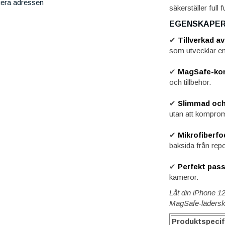
iera adressen
säkerställer full
EGENSKAPER
✔
Tillverkad a
som utvecklar en 
✔
MagSafe-ko
och tillbehör.
✔
Slimmad och
utan att kompro
✔
Mikrofiberfo
baksida från repo
✔
Perfekt pas
kameror.
Låt din iPhone 1
MagSafe-läderskal
Produktspecif