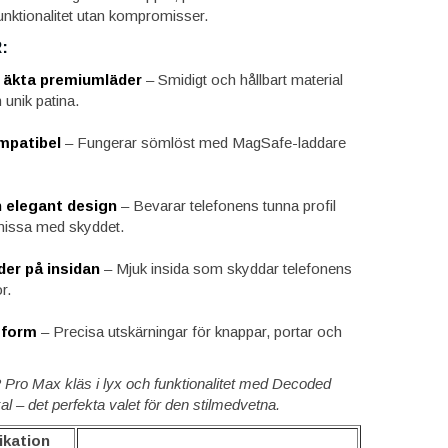
 funktionalitet utan kompromisser.
:
v äkta premiumläder
– Smidigt och hållbart material
unik patina.
mpatibel
– Fungerar sömlöst med MagSafe-laddare
 elegant design
– Bevarar telefonens tunna profil
missa med skyddet.
der på insidan
– Mjuk insida som skyddar telefonens
r.
sform
– Precisa utskärningar för knappar, portar och
2 Pro Max kläs i lyx och funktionalitet med Decoded
 – det perfekta valet för den stilmedvetna.
ikation