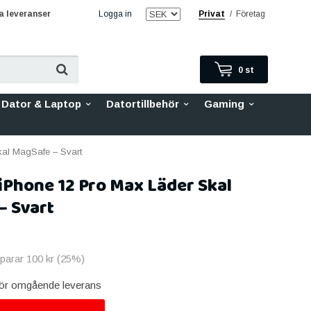
 leveranser
Logga in
Privat
/
Företag
0
st
Dator & Laptop
Datortillbehör
Gaming
al MagSafe – Svart
Phone 12 Pro Max Läder Skal
– Svart
sparar
100 kr
(
25
%)
 för omgående leverans