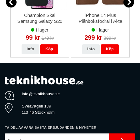
e
Champion Skal
iPhone 14 Plus
i
Samsung Galaxy S20
Plånboksfodral i Äkta
a
Plus Matte Hard Cover -
Läder - Brun
I lager
I lager
Svart
99 kr
299 kr
149 kr
399 kr
Info
Köp
Info
Köp
info@teknikhouse.se
Sveavägen 139
113 46 Stockholm
TA DEL AV VÅRA BÄSTA ERBJUDANDEN & NYHETER