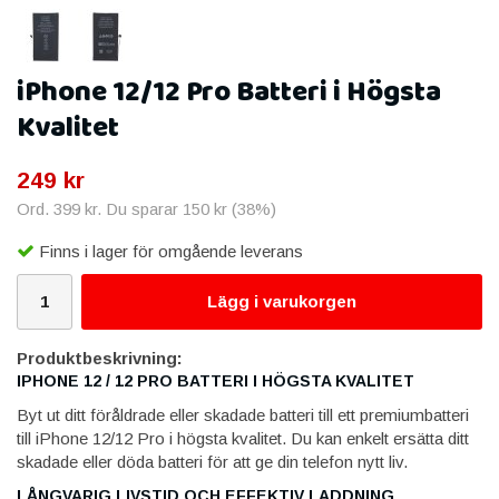
iPhone 12/12 Pro Batteri i Högsta
Kvalitet
249 kr
Ord.
399 kr
. Du sparar
150 kr
(
38
%)
Finns i lager för omgående leverans
Lägg i varukorgen
Produktbeskrivning:
IPHONE 12 / 12 PRO BATTERI I HÖGSTA KVALITET
Byt ut ditt föråldrade eller skadade batteri till ett premiumbatteri
till iPhone 12/12 Pro i högsta kvalitet. Du kan enkelt ersätta ditt
skadade eller döda batteri för att ge din telefon nytt liv.
LÅNGVARIG LIVSTID OCH EFFEKTIV LADDNING