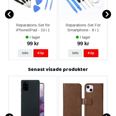
-C
Reparations-Set för
Reparations-Set För
 &
iPhone/iPad - 10 i 1
Smartphone - 8 i 1
M
I lager
I lager
99 kr
99 kr
Info
Köp
Info
Köp
Senast visade produkter