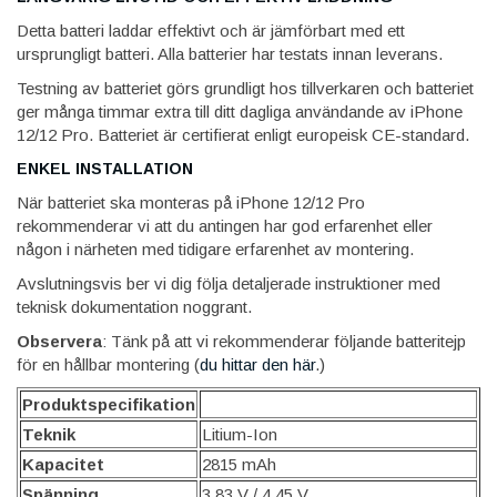
Detta batteri laddar effektivt och är jämförbart med ett
ursprungligt batteri. Alla batterier har testats innan leverans.
Testning av batteriet görs grundligt hos tillverkaren och batteriet
ger många timmar extra till ditt dagliga användande av iPhone
12/12 Pro. Batteriet är certifierat enligt europeisk CE-standard.
ENKEL INSTALLATION
När batteriet ska monteras på iPhone 12/12 Pro
rekommenderar vi att du antingen har god erfarenhet eller
någon i närheten med tidigare erfarenhet av montering.
Avslutningsvis ber vi dig följa detaljerade instruktioner med
teknisk dokumentation noggrant.
Observera
: Tänk på att vi rekommenderar följande batteritejp
för en hållbar montering (
du hittar den här
.)
Produktspecifikation
Teknik
Litium-Ion
Kapacitet
2815 mAh
Spänning
3.83 V / 4.45 V