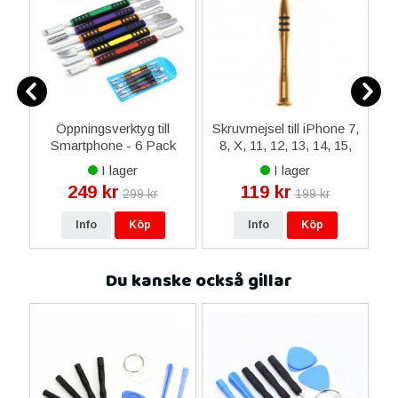
ax
Öppningsverktyg till
Skruvmejsel till iPhone 7,
-
Smartphone - 6 Pack
8, X, 11, 12, 13, 14, 15,
i
Apple Watch
I lager
I lager
249 kr
119 kr
299 kr
199 kr
Info
Köp
Info
Köp
Du kanske också gillar