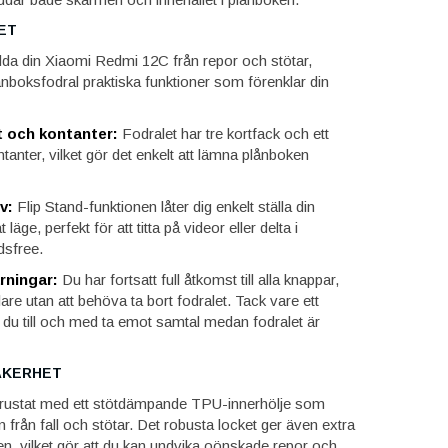
ET
da din Xiaomi Redmi 12C från repor och stötar,
ånboksfodral praktiska funktioner som förenklar din
t och kontanter:
Fodralet har tre kortfack och ett
ntanter, vilket gör det enkelt att lämna plånboken
v:
Flip Stand-funktionen låter dig enkelt ställa din
at läge, perfekt för att titta på videor eller delta i
dsfree.
rningar:
Du har fortsatt full åtkomst till alla knappar,
are utan att behöva ta bort fodralet. Tack vare ett
n du till och med ta emot samtal medan fodralet är
ÄKERHET
utrustat med ett stötdämpande TPU-innerhölje som
 från fall och stötar. Det robusta locket ger även extra
n, vilket gör att du kan undvika oönskade repor och