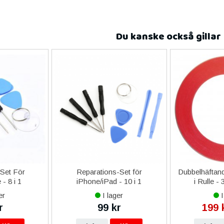
Du kanske också gillar
-Set För
Reparations-Set för
Dubbelhäftand
- 8 i 1
iPhone/iPad - 10 i 1
i Rulle -
er
I lager
I
r
99 kr
199 