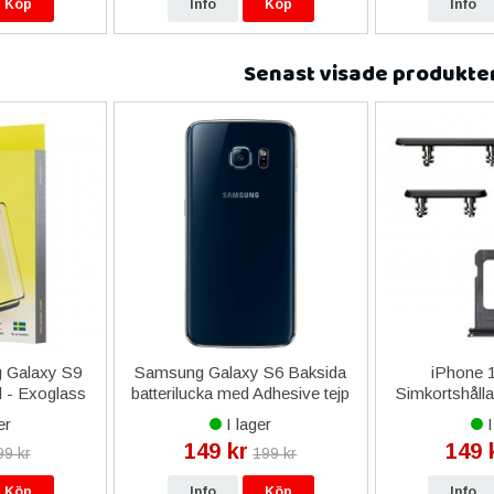
Köp
Info
Köp
Info
Senast visade produkte
 Galaxy S9
Samsung Galaxy S6 Baksida
iPhone 
 - Exoglass
batterilucka med Adhesive tejp
Simkortshålla
ue - Svart
- Mörk Blå
- 
er
I lager
I
149 kr
149 
99 kr
199 kr
Köp
Info
Köp
Info