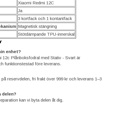
Xiaomi Redmi 12C
Ja
3 kortfack och 1 kontantfack
ekanism
Magnetisk stängning
Stötdämpande TPU-innerskal
r
in enhet?
 12c Plånboksfodral med Stativ - Svart är
ch funktionstestad före leverans.
ti på reservdelen, fri frakt över 999 kr och leverans 1–3
 delen?
reparation kan vi byta delen åt dig.