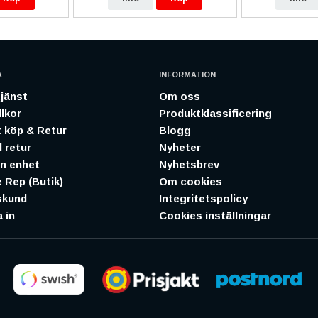
A
INFORMATION
jänst
Om oss
lkor
Produktklassificering
 köp & Retur
Blogg
 retur
Nyheter
in enhet
Nyhetsbrev
 Rep (Butik)
Om cookies
skund
Integritetspolicy
 in
Cookies inställningar