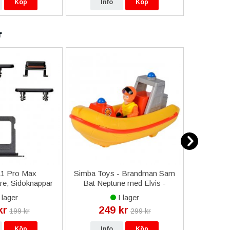
Köp
Info
Köp
In
r
11 Pro Max
Simba Toys - Brandman Sam
Huawei P
re, Sidoknappar
Bat Neptune med Elvis -
Svart
Figur
 lager
I lager
kr
249 kr
199 kr
299 kr
Köp
Info
Köp
In