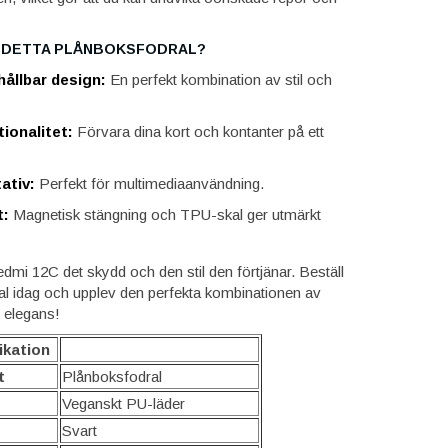
A DETTA PLÅNBOKSFODRAL?
ållbar design:
En perfekt kombination av stil och
ionalitet:
Förvara dina kort och kontanter på ett
ativ:
Perfekt för multimediaanvändning.
t:
Magnetisk stängning och TPU-skal ger utmärkt
dmi 12C det skydd och den stil den förtjänar. Beställ
ral idag och upplev den perfekta kombinationen av
h elegans!
ikation
t
Plånboksfodral
Veganskt PU-läder
Svart