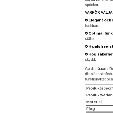
sprickor.
VARFÖR VÄLJ
Elegant och h
funktion.
Optimal funkt
ställe.
Handsfree-st
Hög säkerhe
skydd.
Ge din Xiaomi Re
ditt plånboksfod
funktionalitet oc
Produktspecif
Produktvarian
Material
Färg