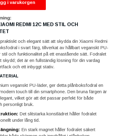
gg i varukorgen
ning:
IAOMI REDMI 12C MED STIL OCH
TET
t praktiskt och elegant sätt att skydda din Xiaomi Redmi
sfodral i svart färg, tillverkat av hållbart veganskt PU-
 stil och funktionalitet på ett enastående sätt. Fodralet
t skydd; det är en fullständig lösning för din vardag
tfack och ett inbyggt stativ.
ATERIAL
emium veganskt PU-läder, ger detta plånboksfodral en
 modern touch till din smartphone. Den bruna färgen är
legant, vilket gör att det passar perfekt för både
h personligt bruk.
ruktion:
Det slitstarka konstlädret håller fodralet
onellt under lång tid.
ängning:
En stark magnet håller fodralet säkert
yddar både skärmen och innehållet i plånboken.