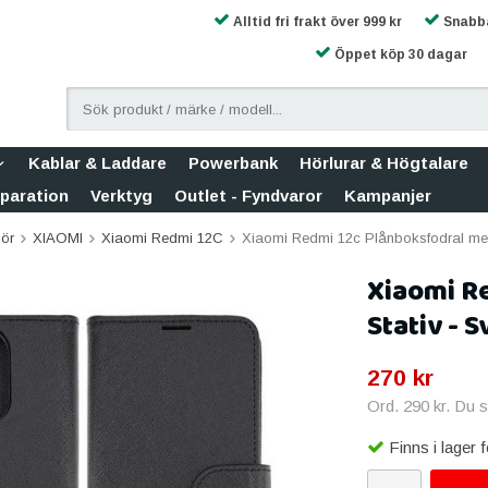
Alltid fri frakt över 999 kr
Snabba
Öppet köp 30 dagar
Kablar & Laddare
Powerbank
Hörlurar & Högtalare
eparation
Verktyg
Outlet - Fyndvaror
Kampanjer
hör
XIAOMI
Xiaomi Redmi 12C
Xiaomi Redmi 12c Plånboksfodral med
Xiaomi R
Stativ - S
270 kr
Ord.
290 kr
. Du 
Finns i lager