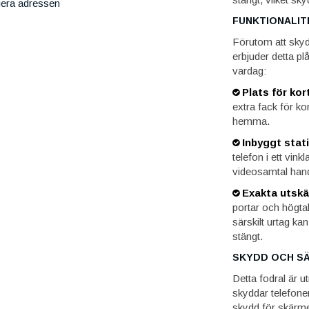
iera adressen
FUNKTIONALIT
Förutom att skyd
erbjuder detta pl
vardag:
Plats för kor
extra fack för ko
hemma.
Inbyggt stati
telefon i ett vinkl
videosamtal han
Exakta utskä
portar och högtal
särskilt urtag ka
stängt.
SKYDD OCH S
Detta fodral är 
skyddar telefonen
skydd för skärme