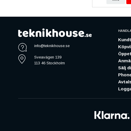
HANDL
Kundt
info@teknikhouse.se
Köpvil
Öppet
Sveavägen 139
Anmäl
113 46 Stockholm
Sälj d
Phone
Avtal
Logga