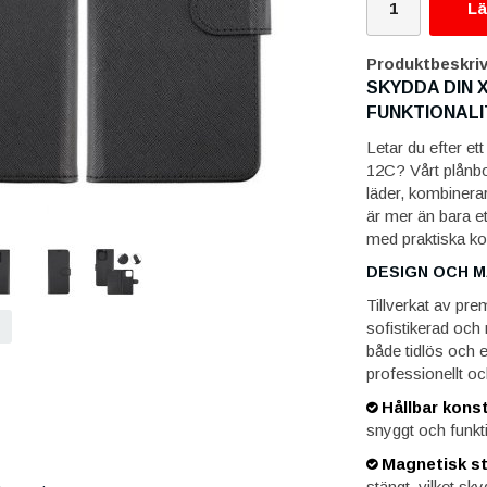
Lä
Produktbeskriv
SKYDDA DIN X
FUNKTIONALI
Letar du efter et
12C? Vårt plånbok
läder, kombinerar
är mer än bara et
med praktiska kor
DESIGN OCH M
Tillverkat av pr
sofistikerad och
både tidlös och e
professionellt oc
Hållbar konst
snyggt och funkti
Magnetisk st
stängt, vilket sk