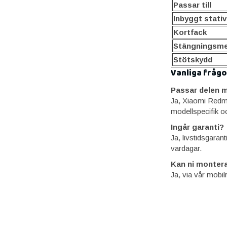
Passar till
Inbyggt stativ
Kortfack
Stängningsm
Stötskydd
Vanliga frågo
Passar delen m
Ja, Xiaomi Redmi
modellspecifik o
Ingår garanti?
Ja, livstidsgaran
vardagar.
Kan ni montera
Ja, via vår mobil