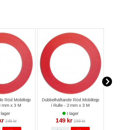
e Röd Mobiltejp
Dubbelhäftande Röd Mobiltejp
ESD-Armb
 3 mm x 3 M
i Rulle - 2 mm x 3 M
a
 lager
I lager
kr
149 kr
9
249 kr
199 kr