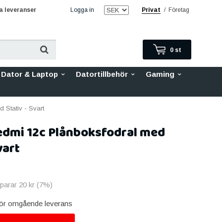
 leveranser
Logga in
Privat
/
Företag
0
st
Dator & Laptop
Datortillbehör
Gaming
 Stativ - Svart
edmi 12c Plånboksfodral med
vart
sparar
20 kr
(
7
%)
 för omgående leverans