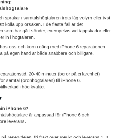
ning:
alshögtalare
h sprakar i samtalshögtalaren trots låg volym eller tyst
tt kolla upp orsaken. I de flesta fall är det
n som har gått sönder, exempelvis vid tappskador eller
 in i högtalaren.
yg hos oss och kom i gång med iPhone 6 reparationen
era på egen hand är både snabbare och billigare.
eparationstid: 20-40 minuter (beror på erfarenhet)
ör samtal (öronhögtalaren) till iPhone 6.
tillverkad i hög kvalitet
r
in iPhone 6?
talshögtalare är anpassad för iPhone 6 och
öre leverans.
ti på reservdelen, fri frakt över 999 kr och leverans 1–3