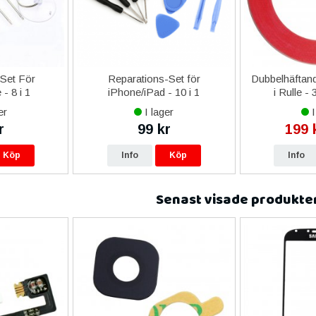
-Set För
Reparations-Set för
Dubbelhäftand
- 8 i 1
iPhone/iPad - 10 i 1
i Rulle -
er
I lager
I
r
99 kr
199 
Köp
Info
Köp
Info
Senast visade produkte