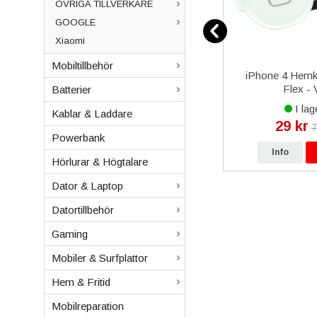
ÖVRIGA TILLVERKARE
GOOGLE
Xiaomi
Mobiltillbehör
ote 10
Samsung Galaxy S24 Plus
iPhone 4 Hem
- Grå
Baksida OEM - Lila
Flex - 
Batterier
I lager
I lag
Kablar & Laddare
199 kr
29 kr
r
229 kr
7
Powerbank
p
Info
Köp
Info
Hörlurar & Högtalare
Dator & Laptop
Datortillbehör
Gaming
Mobiler & Surfplattor
Hem & Fritid
Mobilreparation