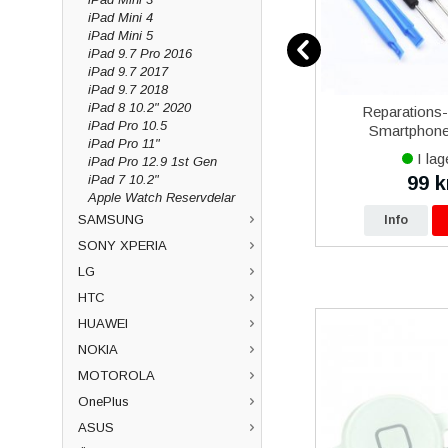
iPad Mini 4
iPad Mini 5
iPad 9.7 Pro 2016
iPad 9.7 2017
iPad 9.7 2018
iPad 8 10.2" 2020
12
Samsung Galaxy Xcover 5
Reparations
iPad Pro 10.5
vart
Batteri Original
Smartphone 
iPad Pro 11"
I lager
I lag
iPad Pro 12.9 1st Gen
iPad 7 10.2"
479 kr
99 k
0 kr
490 kr
Apple Watch Reservdelar
SAMSUNG
p
Info
Köp
Info
SONY XPERIA
LG
HTC
HUAWEI
NOKIA
MOTOROLA
OnePlus
ASUS