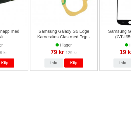
knapp med
Samsung Galaxy S6 Edge
Samsung Ga
Vit
Kameralins Glas med Tejp -
(GT-I950
Svart
er
I lager
I
79 kr
19 k
9 kr
129 kr
Köp
Info
Köp
Info