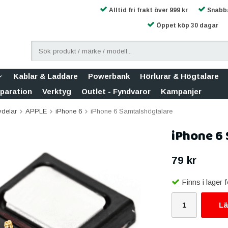
Alltid fri frakt över 999 kr
Snabba
Öppet köp 30 dagar
Kablar & Laddare
Powerbank
Hörlurar & Högtalare
eparation
Verktyg
Outlet - Fyndvaror
Kampanjer
vdelar
APPLE
iPhone 6
iPhone 6 Samtalshögtalare
iPhone 6
79 kr
Finns i lager
Lä