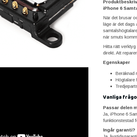
Produktbeskriv
iPhone 6 Samt
När det brusar oc
läge är det dags a
samtalshögtalare
när smuts kommer
Hitta rätt verkt
direkt. Att repar
Egenskaper
Beräknad r
Högtalare f
Tredjeparts
Vanliga frågo
Passar delen m
Ja, iPhone 6 Sam
funktionstestad f
Ingår garanti?
Ja, livstidsgaran