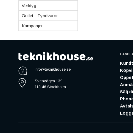
Verktyg
Outlet - Fyndvaror
Kampanjer
HANDL
Kundt
info@teknikhouse.se
Köpvil
Öppet
Sveavägen 139
Anmäl
113 46 Stockholm
Sälj d
Phone
Avtal
Logga