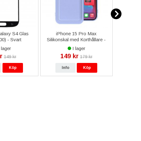
laxy S4 Glas
iPhone 15 Pro Max
iP
0) - Svart
Silikonskal med Korthållare -
Plånboksf
Lila
 lager
I lager
r
149 kr
24
149 kr
179 kr
Köp
Info
Köp
In