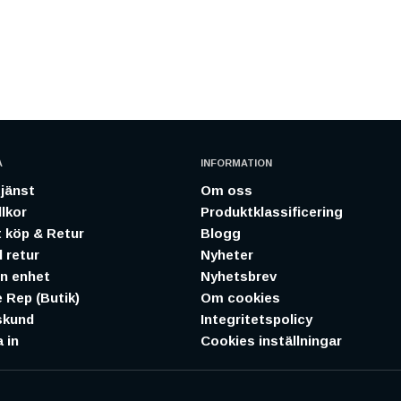
A
INFORMATION
jänst
Om oss
lkor
Produktklassificering
 köp & Retur
Blogg
 retur
Nyheter
in enhet
Nyhetsbrev
 Rep (Butik)
Om cookies
skund
Integritetspolicy
 in
Cookies inställningar