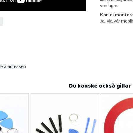
vardagar.
Kan ni montera
Ja, via vår mobil
iera adressen
Du kanske också gillar