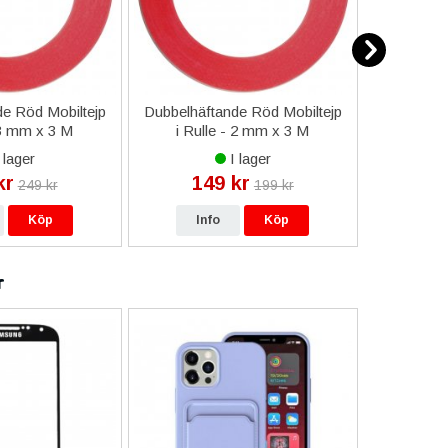
e Röd Mobiltejp
Dubbelhäftande Röd Mobiltejp
ESD-Armb
 3 mm x 3 M
i Rulle - 2 mm x 3 M
a
 lager
I lager
kr
149 kr
9
249 kr
199 kr
Köp
Info
Köp
In
r