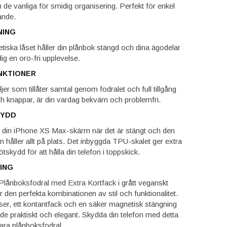
de vanliga för smidig organisering. Perfekt för enkel
ande.
NING
tiska låset håller din plånbok stängd och dina ägodelar
dig en oro-fri upplevelse.
NKTIONER
er som tillåter samtal genom fodralet och full tillgång
och knappar, är din vardag bekväm och problemfri.
KYDD
 din iPhone XS Max-skärm när det är stängt och den
håller allt på plats. Det inbyggda TPU-skalet ger extra
skydd för att hålla din telefon i toppskick.
ING
ånboksfodral med Extra Kortfack i grått veganskt
 den perfekta kombinationen av stil och funktionalitet.
ser, ett kontantfack och en säker magnetisk stängning
åde praktiskt och elegant. Skydda din telefon med detta
bara plånboksfodral.