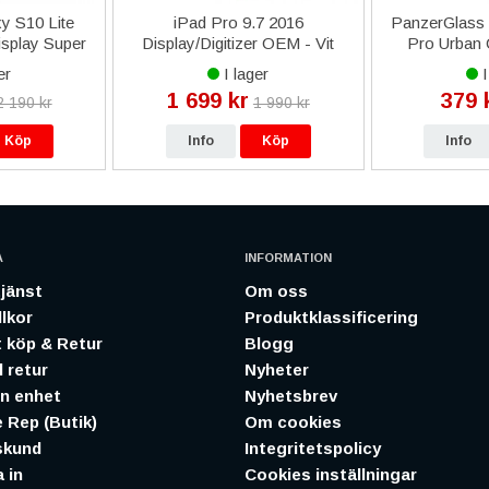
y S10 Lite
iPad Pro 9.7 2016
PanzerGlass 
isplay Super
Display/Digitizer OEM - Vit
Pro Urban
- Svart
Magsa
er
I lager
I
1 699 kr
379 
2 190 kr
1 990 kr
Köp
Info
Köp
Info
A
INFORMATION
jänst
Om oss
lkor
Produktklassificering
 köp & Retur
Blogg
 retur
Nyheter
in enhet
Nyhetsbrev
 Rep (Butik)
Om cookies
skund
Integritetspolicy
 in
Cookies inställningar