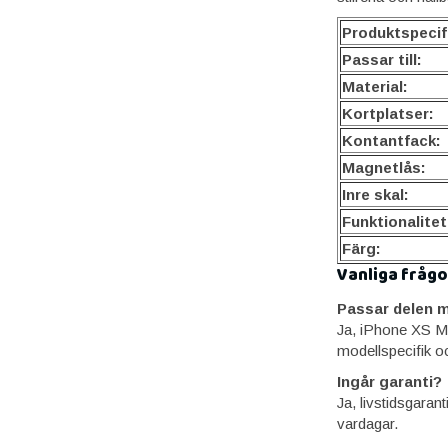
Produktspecif
Passar till:
Material:
Kortplatser:
Kontantfack:
Magnetlås:
Inre skal:
Funktionalitet
Färg:
Vanliga frågo
Passar delen m
Ja, iPhone XS Ma
modellspecifik o
Ingår garanti?
Ja, livstidsgaran
vardagar.