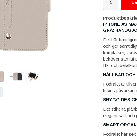
Lä
Produktbeskriv
IPHONE XS MA
GRÅ: HANDGJO
Det här handgjord
och ger samtidig
kortplatser, varav
behöver samlat på
ID- och betalkor
HÅLLBAR OCH
Fodralet är tillv
tidens påverkan 
SNYGG DESIG
Det stilrena plå
elegant sätt och 
SMART ORGAN
Fodralet har sex 