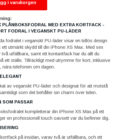
gg i varukorgen
ning:
X PLÅNBOKSFODRAL MED EXTRA KORTFACK -
RT FODRAL I VEGANSKT PU-LÄDER
a fodralet i veganskt PU-läder visar en tidlös design
t ett utmärkt skydd till din iPhone XS Max. Med sex
 två utfällbara, samt ett kontantfack har du allt du
 ett ställe. Tillräckligt med utrymme för kort, inklusive
t, nära telefonen om dagen.
 ELEGANT
erkat av veganskt PU-läder och designat för att motstå
samtidigt som det behåller sin charm över tiden.
N SOM PASSAR
nboksfodralet kompletterar din iPhone XS Max på ett
ger en professionell touch oavsett var du befinner dig.
ISERING
kortfack på insidan, varav två är utfällbara, och ett