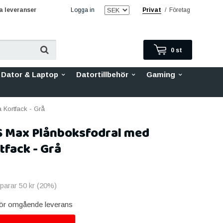
 leveranser
Logga in
Privat
/
Företag
0
st
Dator & Laptop
Datortillbehör
Gaming
 Kortfack - Grå
S Max Plånboksfodral med
tfack - Grå
sparar
50 kr
(
20
%)
 för omgående leverans