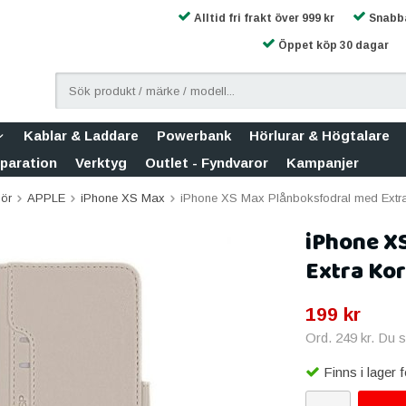
Alltid fri frakt över 999 kr
Snabba
Öppet köp 30 dagar
Kablar & Laddare
Powerbank
Hörlurar & Högtalare
eparation
Verktyg
Outlet - Fyndvaror
Kampanjer
hör
APPLE
iPhone XS Max
iPhone XS Max Plånboksfodral med Extra
iPhone X
Extra Kor
199 kr
Ord.
249 kr
. Du 
Finns i lager