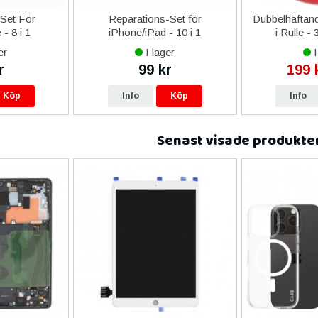
-Set För
Reparations-Set för
Dubbelhäftand
- 8 i 1
iPhone/iPad - 10 i 1
i Rulle -
er
I lager
I
r
99 kr
199 
Köp
Info
Köp
Info
Senast visade produkte