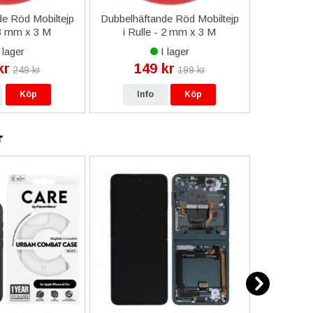
e Röd Mobiltejp
Dubbelhäftande Röd Mobiltejp
ESD-Armb
 3 mm x 3 M
i Rulle - 2 mm x 3 M
a
 lager
I lager
kr
149 kr
9
249 kr
199 kr
Köp
Info
Köp
In
r