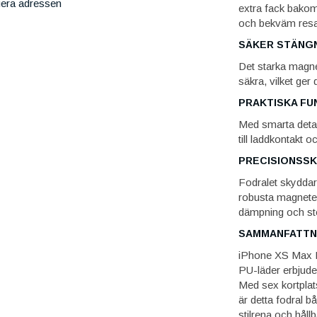
iera adressen
extra fack bakom 
och bekväm res
SÄKER STÄNG
Det starka magne
säkra, vilket ger 
PRAKTISKA FU
Med smarta detalj
till laddkontakt 
PRECISIONSS
Fodralet skyddar
robusta magneten 
dämpning och stöt
SAMMANFATTN
iPhone XS Max Pl
PU-läder erbjuder
Med sex kortplat
är detta fodral b
stilrena och håll