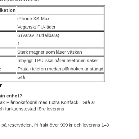
ikation
iPhone XS Max
Veganskt PU-läder
6 (varav 2 utfällbara)
1
Stark magnet som låser väskan
Inbyggt TPU-skal håller telefonen säker
:
Prata i telefon medan plånboken är stängd
Grå
r
in enhet?
x Plånboksfodral med Extra Kortfack - Grå är
ch funktionstestad före leverans.
ti på reservdelen, fri frakt över 999 kr och leverans 1–3