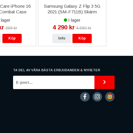
Care iPhone 16
Samsung Galaxy Z Flip 3 5G
Huawei H
 Combat Case
2021 (SM-F711B) Skärm
Batt
fe - Vit
med LCD Display Original -
HB
 lager
I lager
Grön
kr
4 290 kr
14
399 kr
4 690 kr
Köp
Info
Köp
In
TA DEL AV VÅRA BÄSTA ERBJUDANDEN & NYHETER