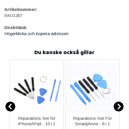
Artikelnummer:
SKU1287
Direktlänk:
Högerklicka och kopiera adressen
Du kanske också gillar
ne
Reparations-Set för
Reparations-Set För
14
iPhone/iPad - 10 i 1
Smartphone - 8 i 1
M