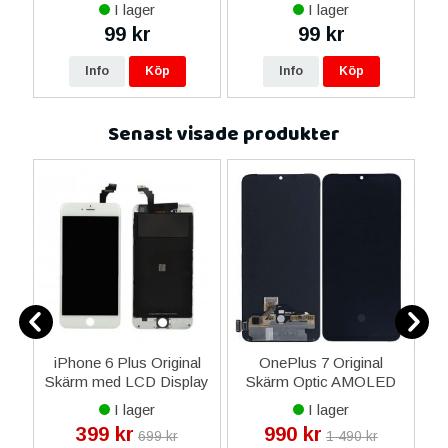
ax
I lager
I lager
ne
99 kr
99 kr
16
Info
Köp
Info
Köp
Senast visade produkter
9
iPhone 6 Plus Original
OnePlus 7 Original
i
 -
Skärm med LCD Display
Skärm Optic AMOLED
13
Glas - Vit
Display Glas - Svart
I lager
I lager
399 kr
990 kr
699 kr
1 490 kr