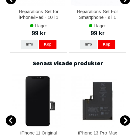
Reparations-Set för
Reparations-Set För
 i
iPhone/iPad - 10 i 1
Smartphone - 8 i 1
M
I lager
I lager
99 kr
99 kr
Info
Köp
Info
Köp
Senast visade produkter
d
iPhone 11 Original
iPhone 13 Pro Max
A