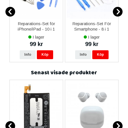
0
Reparations-Set för
Reparations-Set För
ed
iPhone/iPad - 10 i 1
Smartphone - 8 i 1
M
m
I lager
I lager
99 kr
99 kr
Info
Köp
Info
Köp
Senast visade produkter