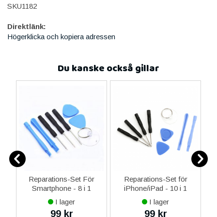
SKU1182
Direktlänk:
Högerklicka och kopiera adressen
Du kanske också gillar
er
Reparations-Set För
Reparations-Set för
Smartphone - 8 i 1
iPhone/iPad - 10 i 1
M
I lager
I lager
99 kr
99 kr