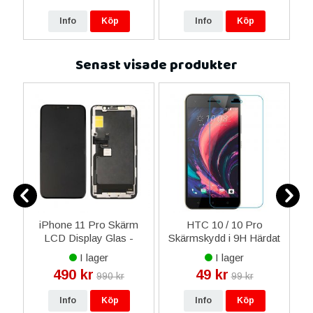
Info
Köp
Info
Köp
Senast visade produkter
 4
iPhone 11 Pro Skärm
HTC 10 / 10 Pro
t
LCD Display Glas -
Skärmskydd i 9H Härdat
F
Livstidsgaranti
Glas
I lager
I lager
490 kr
49 kr
990 kr
99 kr
Info
Köp
Info
Köp