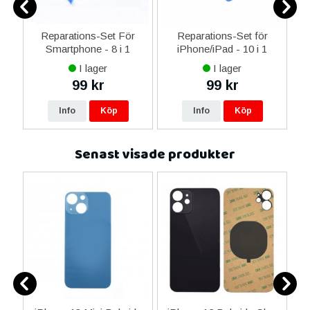
ne
Reparations-Set För
Reparations-Set för
14
Smartphone - 8 i 1
iPhone/iPad - 10 i 1
M
ax
I lager
I lager
ne
99 kr
99 kr
re
Info
Köp
Info
Köp
Senast visade produkter