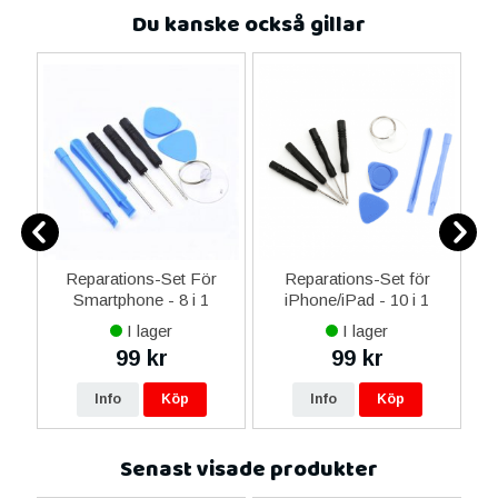
Du kanske också gillar
er
Reparations-Set För
Reparations-Set för
Smartphone - 8 i 1
iPhone/iPad - 10 i 1
M
I lager
I lager
99 kr
99 kr
Info
Köp
Info
Köp
Senast visade produkter