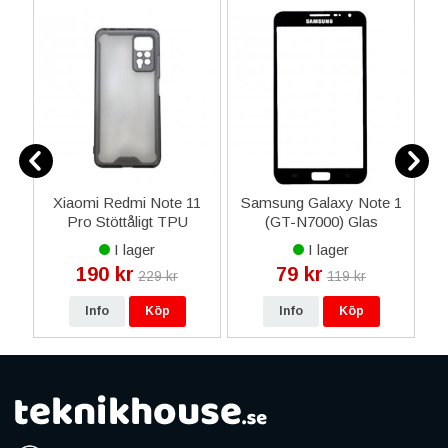
Xiaomi Redmi Note 11
Samsung Galaxy Note 1
Pro Stöttåligt TPU
(GT-N7000) Glas
L
Mobilskal - Svart
Framsida - Svart
I lager
I lager
190 kr
79 kr
229 kr
119 kr
Info
Köp
Info
Köp