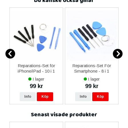
Du kanske också gillar
-C
Reparations-Set för
Reparations-Set För
 &
iPhone/iPad - 10 i 1
Smartphone - 8 i 1
M
I lager
I lager
99 kr
99 kr
Info
Köp
Info
Köp
Senast visade produkter