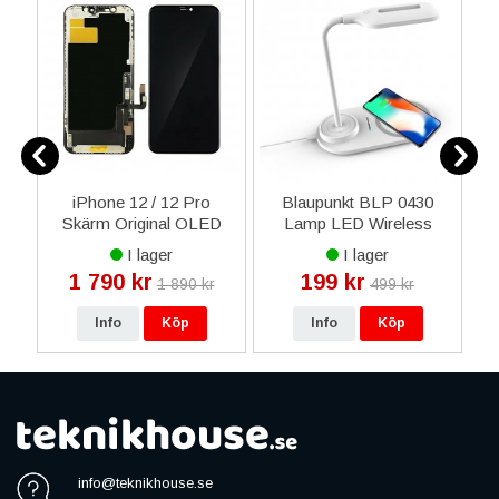
 /
iPhone 12 / 12 Pro
Blaupunkt BLP 0430
D
Skärm Original OLED
Lamp LED Wireless
A3
Display Glas -
Charge 10W - Vit
I lager
I lager
Livstidsgaranti
1 790 kr
199 kr
1 890 kr
499 kr
Info
Köp
Info
Köp
info@teknikhouse.se