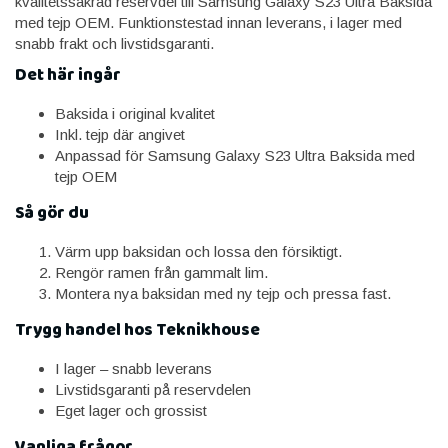
kvalitetssäkrad reservdel till Samsung Galaxy S23 Ultra Baksida
med tejp OEM. Funktionstestad innan leverans, i lager med
snabb frakt och livstidsgaranti.
Det här ingår
Baksida i original kvalitet
Inkl. tejp där angivet
Anpassad för Samsung Galaxy S23 Ultra Baksida med
tejp OEM
Så gör du
Värm upp baksidan och lossa den försiktigt.
Rengör ramen från gammalt lim.
Montera nya baksidan med ny tejp och pressa fast.
Trygg handel hos Teknikhouse
I lager – snabb leverans
Livstidsgaranti på reservdelen
Eget lager och grossist
Vanliga frågor