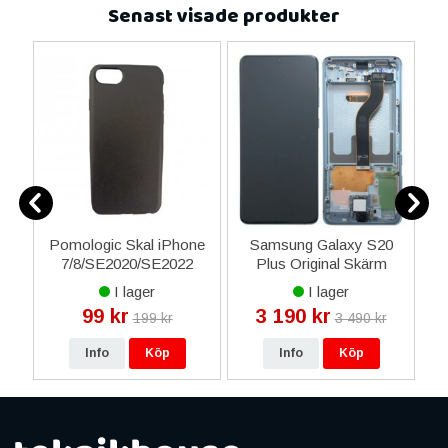
Senast visade produkter
ng
Pomologic Skal iPhone
Samsung Galaxy S20
,4"
7/8/SE2020/SE2022
Plus Original Skärm
CoverCase Black Soft -
Display Glas Dynamic
I lager
I lager
Stilrent och skyddande
Amoled 2X - Blå Moln
99 kr
3 190 kr
199 kr
3 490 kr
Info
Köp
Info
Köp