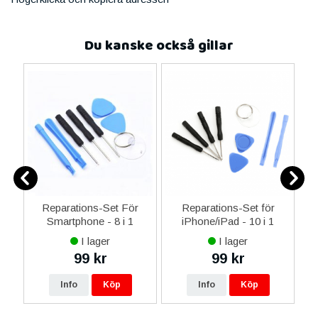
Du kanske också gillar
ne
Reparations-Set För
Reparations-Set för
14
Smartphone - 8 i 1
iPhone/iPad - 10 i 1
M
ax
I lager
I lager
ne
99 kr
99 kr
re
Info
Köp
Info
Köp