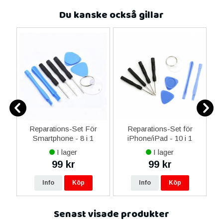
Du kanske också gillar
er
Reparations-Set För
Reparations-Set för
Smartphone - 8 i 1
iPhone/iPad - 10 i 1
M
I lager
I lager
99 kr
99 kr
Info
Köp
Info
Köp
Senast visade produkter