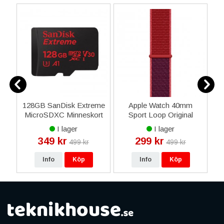
128GB SanDisk Extreme
Apple Watch 40mm
S
-
MicroSDXC Minneskort
Sport Loop Original
100MB/s A1 med
Armband - (PRODUCT)
I lager
I lager
Adapter
Red
349 kr
299 kr
499 kr
499 kr
Info
Köp
Info
Köp