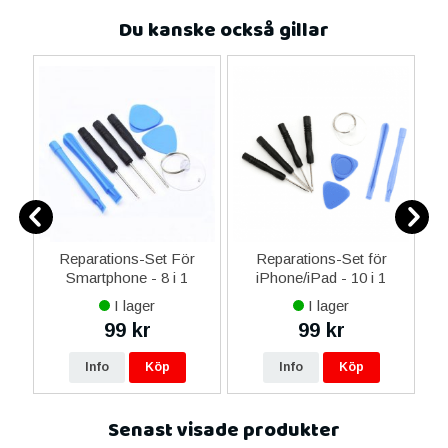
Du kanske också gillar
er
Reparations-Set För
Reparations-Set för
Smartphone - 8 i 1
iPhone/iPad - 10 i 1
M
I lager
I lager
99 kr
99 kr
Info
Köp
Info
Köp
Senast visade produkter