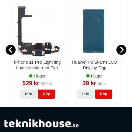
ör
iPhone 11 Pro Lightning
Huawei P8 Skärm LCD
Laddkontakt med Flex
Display Tejp
Reservdel - Mörk Grön
I lager
I lager
529 kr
39 kr
599 kr
49 kr
Info
Köp
Info
Köp