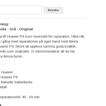
Bevaka
ning:
da - Grå - Original
a till Huawei P9 som reservdel för reparation. Hitta rätt
 i gång med reparationen på egen hand med denna
 Huawei P9. Skönt att uppleva samma goda kvalitét,
nde som originalet. Vi rekommenderar att du har
ra dessa byten.
e: Huawei
l: Huawei P9
baksida, batterilucka
etall
eparationstid: 40 - 50 min
r