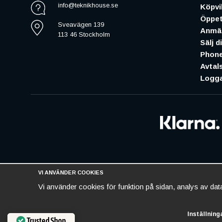
info@teknikhouse.se
Köpvil
Öppet
Sveavägen 139
Anmäl
113 46 Stockholm
Sälj d
Phone
Avtal
Logga
VI ANVÄNDER COOKIES
Vi använder cookies för funktion på sidan, analys av da
Inställning
Trusted Shop