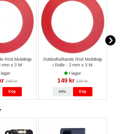
e Röd Mobiltejp
Dubbelhäftande Röd Mobiltejp
ESD-Armb
 3 mm x 3 M
i Rulle - 2 mm x 3 M
a
 lager
I lager
kr
149 kr
9
249 kr
199 kr
Köp
Info
Köp
In
r