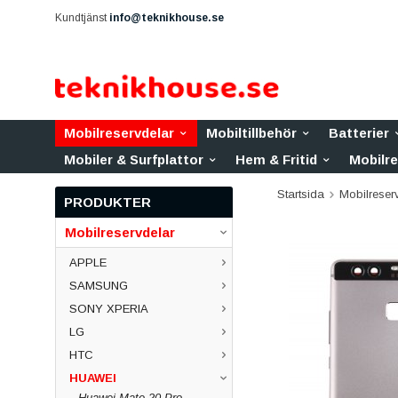
Kundtjänst
info@teknikhouse.se
Mobilreservdelar
Mobiltillbehör
Batterier
Mobiler & Surfplattor
Hem & Fritid
Mobilr
Startsida
Mobilreser
PRODUKTER
Mobilreservdelar
APPLE
SAMSUNG
SONY XPERIA
LG
HTC
HUAWEI
Huawei Mate 20 Pro