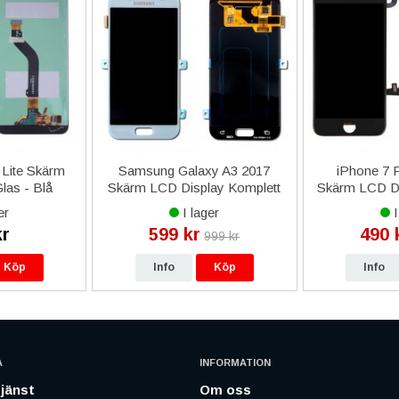
 Lite Skärm
Samsung Galaxy A3 2017
iPhone 7 P
las - Blå
Skärm LCD Display Komplett
Skärm LCD Di
Original - Blå mist
smådela
er
I lager
I
kr
599 kr
490 
999 kr
Köp
Info
Köp
Info
A
INFORMATION
jänst
Om oss