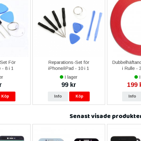
-Set För
Reparations-Set för
Dubbelhäftand
- 8 i 1
iPhone/iPad - 10 i 1
i Rulle -
er
I lager
I
r
99 kr
199 
Köp
Info
Köp
Info
Senast visade produkte