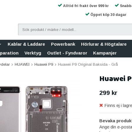
Alltid fri frakt över 999 kr
Snabba
Öppet köp 30 dagar
Kablar & Laddare
Powerbank
Hörlurar & Högtalare
eparation
Verktyg
Outlet - Fyndvaror
Kampanjer
vdelar
HUAWEI
Huawei P9
Huawei P9 Original Baksida - Grå
Huawei P9
299 kr
Finns ej i lagre
Bevaka produk
Ange din e-posta