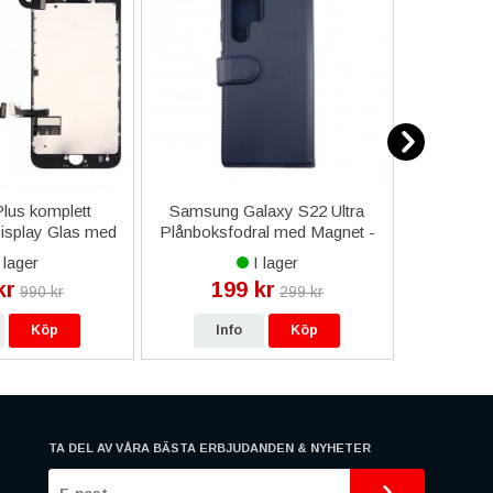
lus komplett
Samsung Galaxy S22 Ultra
Samsung
splay Glas med
Plånboksfodral med Magnet -
Richmon
r - Svart
Blå
 lager
I lager
kr
199 kr
12
990 kr
299 kr
Köp
Info
Köp
In
TA DEL AV VÅRA BÄSTA ERBJUDANDEN & NYHETER