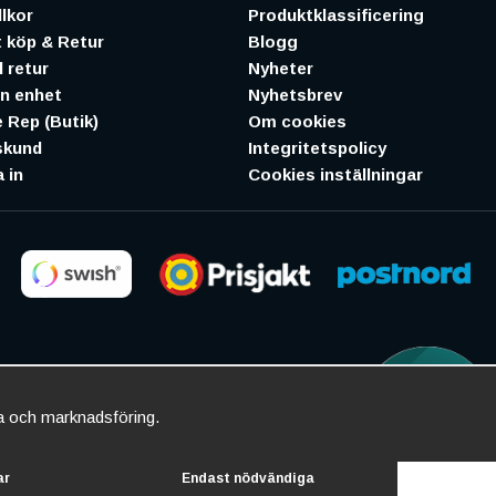
lkor
Produktklassificering
 köp & Retur
Blogg
 retur
Nyheter
in enhet
Nyhetsbrev
 Rep (Butik)
Om cookies
skund
Integritetspolicy
 in
Cookies inställningar
ta och marknadsföring.
ar
Endast nödvändiga