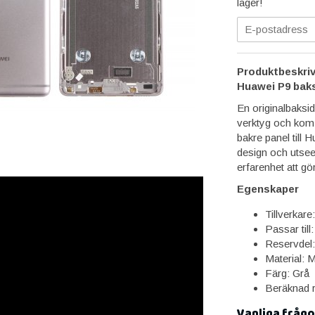
lager!
Produktbeskriv
Huawei P9 baksi
En originalbaksid
verktyg och kom
bakre panel till
design och utsee
erfarenhet att gö
Egenskaper
Tillverkar
Passar til
Reservdel: 
Material: M
Färg: Grå
Beräknad r
Vanliga frågo