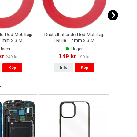
e Röd Mobiltejp
Dubbelhäftande Röd Mobiltejp
ESD-Armb
 3 mm x 3 M
i Rulle - 2 mm x 3 M
a
 lager
I lager
kr
149 kr
9
249 kr
199 kr
Köp
Info
Köp
In
r