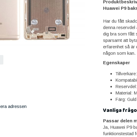
Produktbeskriv
Huawei P9 baksi
Har du fått skad
denna reservdel å
dig bra som fått
sparsamt att byt
erfarenhet så är d
någon som kan.
Egenskaper
Tillverkare
Kompatabil
Reservdel:
Material: M
Färg: Guld
iera adressen
Vanliga frågo
Passar delen m
Ja, Huawei P9 ba
funktionstestad f