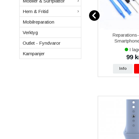
Mobiler & Surfplattor
Hem & Fritid
Mobilreparation
Verktyg
12
Samsung Galaxy Xcover 5
Reparations
vart
Batteri Original
Smartphone 
Outlet - Fyndvaror
I lager
I lag
Kampanjer
479 kr
99 k
0 kr
490 kr
p
Info
Köp
Info