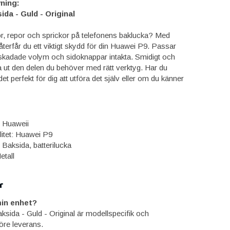
ning:
da - Guld - Original
or, repor och sprickor på telefonens baklucka? Med
terfår du ett viktigt skydd för din Huawei P9. Passar
 skadade volym och sidoknappar intakta. Smidigt och
a ut den delen du behöver med rätt verktyg. Har du
et perfekt för dig att utföra det själv eller om du känner
: Huaweii
itet: Huawei P9
 Baksida, batterilucka
etall
r
in enhet?
ksida - Guld - Original är modellspecifik och
öre leverans.