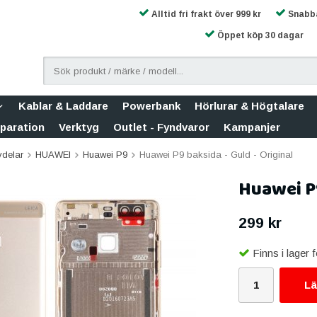
Alltid fri frakt över 999 kr
Snabba
Öppet köp 30 dagar
Kablar & Laddare
Powerbank
Hörlurar & Högtalare
eparation
Verktyg
Outlet - Fyndvaror
Kampanjer
vdelar
HUAWEI
Huawei P9
Huawei P9 baksida - Guld - Original
Huawei P9
299 kr
Finns i lager
Lä