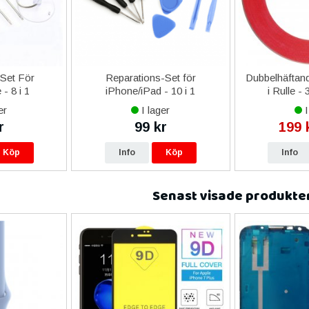
-Set För
Reparations-Set för
Dubbelhäftand
- 8 i 1
iPhone/iPad - 10 i 1
i Rulle -
er
I lager
I
r
99 kr
199 
Köp
Info
Köp
Info
Senast visade produkte