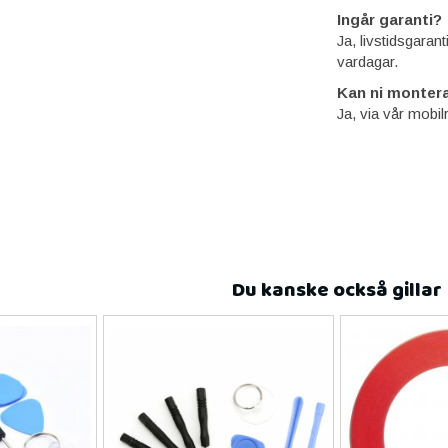
Ingår garanti?
Ja, livstidsgaran
vardagar.
Kan ni montera
Ja, via vår mobil
Du kanske också gillar