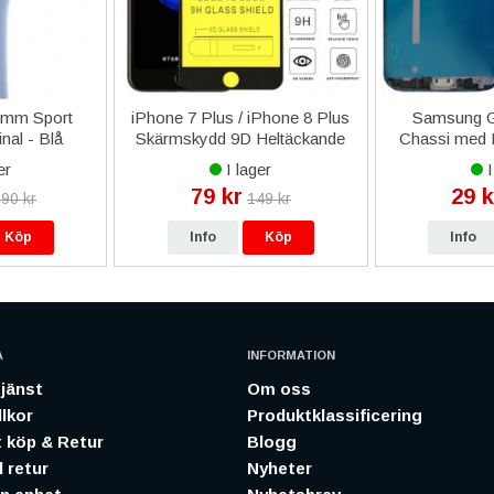
5mm Sport
iPhone 7 Plus / iPhone 8 Plus
Samsung G
nal - Blå
Skärmskydd 9D Heltäckande
Chassi med D
a
- Svart
er
I lager
I
79 kr
29 k
90 kr
149 kr
Köp
Info
Köp
Info
A
INFORMATION
jänst
Om oss
lkor
Produktklassificering
 köp & Retur
Blogg
 retur
Nyheter