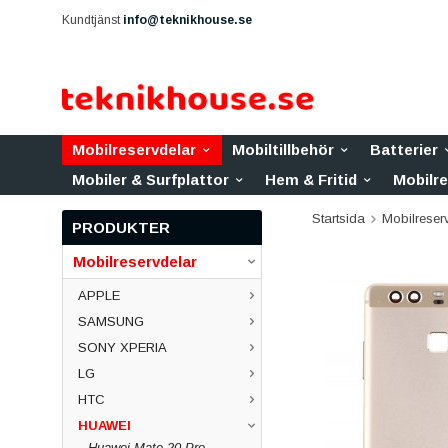
Kundtjänst
info@teknikhouse.se
Mobilreservdelar
Mobiltillbehör
Batterier
Mobiler & Surfplattor
Hem & Fritid
Mobilr
Startsida
Mobilreser
PRODUKTER
Mobilreservdelar
APPLE
SAMSUNG
SONY XPERIA
LG
HTC
HUAWEI
Huawei Mate 20 Pro