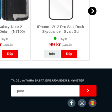
alaxy Note 2
iPhone 12/12 Pro Skal Rock
iPhone 
elar - (N7100)
Skyddande - Svart Gul
LCD me
 lager
I lager
r
99 kr
49
199 kr
149 kr
Köp
Info
Köp
In
TA DEL AV VÅRA BÄSTA ERBJUDANDEN & NYHETER