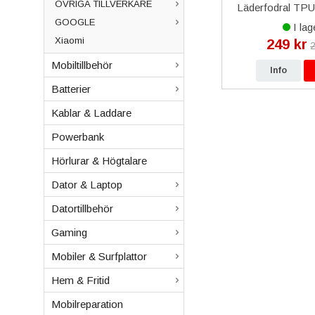
ÖVRIGA TILLVERKARE
B-C
Baksida med tejp - Svart
Läderfodral TPU 
- Vit
Svart
GOOGLE
I lager
I lag
Xiaomi
129 kr
249 kr
kr
249 kr
2
Mobiltillbehör
p
Info
Köp
Info
Batterier
Kablar & Laddare
Powerbank
Hörlurar & Högtalare
Dator & Laptop
Datortillbehör
Gaming
Mobiler & Surfplattor
Hem & Fritid
Mobilreparation