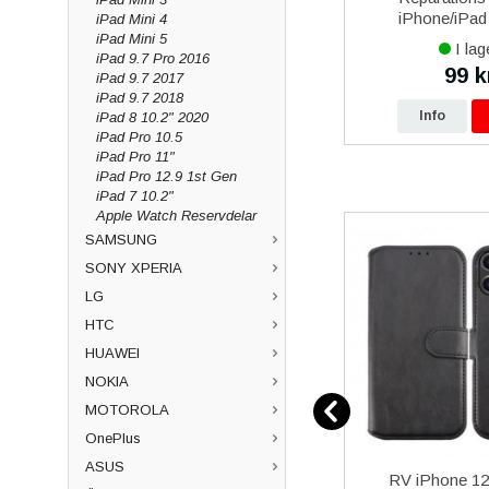
al
Strömadapter med USB-Typ
iPhone/iPad 
iPad Mini 4
C kabel 1m Original - Svart
iPad Mini 5
I lager
I lag
iPad 9.7 Pro 2016
199 kr
99 k
kr
249 kr
iPad 9.7 2017
iPad 9.7 2018
p
Info
Köp
Info
iPad 8 10.2" 2020
iPad Pro 10.5
iPad Pro 11"
iPad Pro 12.9 1st Gen
iPad 7 10.2"
Apple Watch Reservdelar
SAMSUNG
SONY XPERIA
LG
HTC
HUAWEI
NOKIA
MOTOROLA
OnePlus
ASUS
hone 15
Samsung Galaxy S7 Edge
RV iPhone 12 