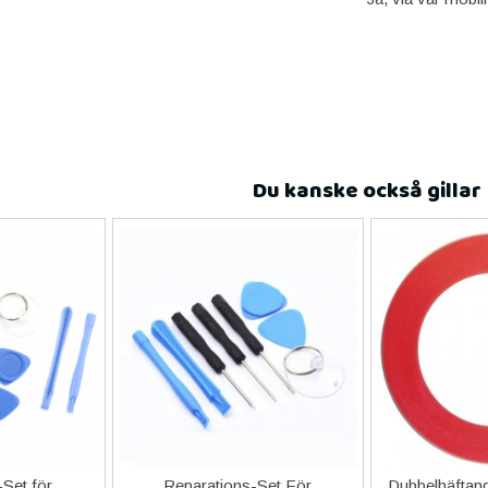
Du kanske också gillar
Set för
Reparations-Set För
Dubbelhäftand