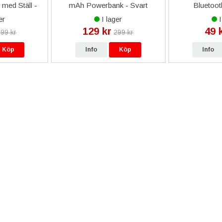
med Ställ -
mAh Powerbank - Svart
Bluetoot
er
I lager
I
129 kr
49 
99 kr
299 kr
Köp
Info
Köp
Info