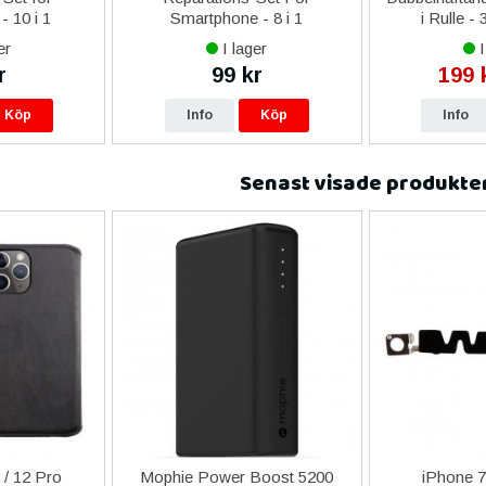
- 10 i 1
Smartphone - 8 i 1
i Rulle -
er
I lager
I
r
99 kr
199 
Köp
Info
Köp
Info
Senast visade produkte
/ 12 Pro
Mophie Power Boost 5200
iPhone 7