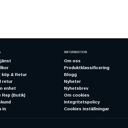
A
INFORMATION
jänst
Om oss
lkor
Produktklassificering
 köp & Retur
Blogg
 retur
Nyheter
in enhet
Nyhetsbrev
 Rep (Butik)
Om cookies
skund
Integritetspolicy
 in
Cookies inställningar