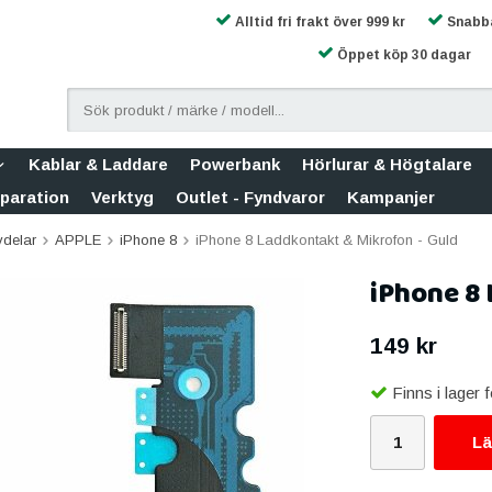
Alltid fri frakt över 999 kr
Snabba
Öppet köp 30 dagar
Kablar & Laddare
Powerbank
Hörlurar & Högtalare
eparation
Verktyg
Outlet - Fyndvaror
Kampanjer
vdelar
APPLE
iPhone 8
iPhone 8 Laddkontakt & Mikrofon - Guld
iPhone 8 
149 kr
Finns i lager
Lä