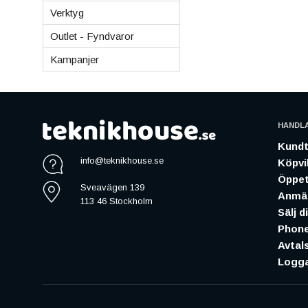
Verktyg
Outlet - Fyndvaror
Kampanjer
HANDL
Kundt
info@teknikhouse.se
Köpvil
Öppet
Sveavägen 139
Anmäl
113 46 Stockholm
Sälj d
Phone
Avtal
Logga