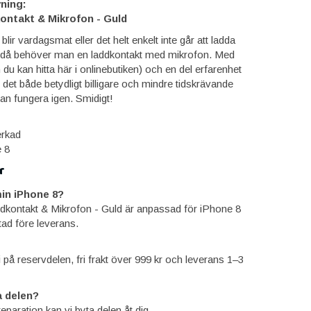
ning:
ontakt & Mikrofon - Guld
lir vardagsmat eller det helt enkelt inte går att ladda
, då behöver man en laddkontakt med mikrofon. Med
du kan hitta här i onlinebutiken) och en del erfarenhet
 det både betydligt billigare och mindre tidskrävande
an fungera igen. Smidigt!
erkad
 8
r
in iPhone 8?
dkontakt & Mikrofon - Guld är anpassad för iPhone 8
tad före leverans.
ti på reservdelen, fri frakt över 999 kr och leverans 1–3
 delen?
reparation kan vi byta delen åt dig.