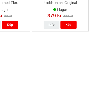
h med Flex
Laddkontakt Original
Glas (GT
 lager
I lager
kr
379 kr
5
99 kr
399 kr
Köp
Info
Köp
In