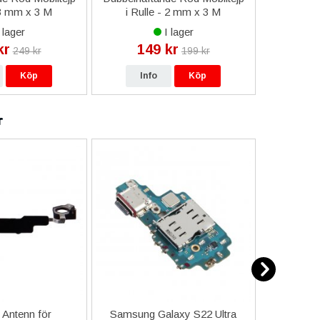
 3 mm x 3 M
i Rulle - 2 mm x 3 M
a
 lager
I lager
kr
149 kr
9
249 kr
199 kr
Köp
Info
Köp
In
r
 Antenn för
Samsung Galaxy S22 Ultra
Samsun