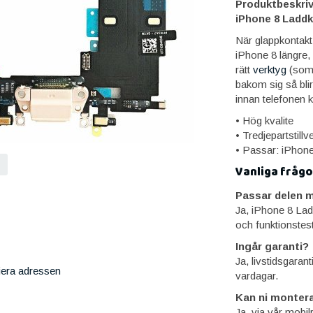
Produktbeskriv
iPhone 8 Laddk
När glappkontakt b
iPhone 8 längre
rätt
verktyg
(som 
bakom sig så blir
innan telefonen k
• Hög kvalite
• Tredjepartstillv
• Passar: iPhone
Vanliga frågo
Passar delen m
Ja, iPhone 8 Lad
och funktionstes
Ingår garanti?
Ja, livstidsgaran
iera adressen
vardagar.
Kan ni montera
Ja, via vår mobil