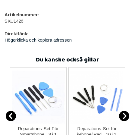
Artikelnummer:
SKU1426
Direktlänk:
Högerklicka och kopiera adressen
Du kanske också gillar
er
Reparations-Set För
Reparations-Set för
Smartphone - 8 i 1
iPhone/iPad - 10 i 1
M