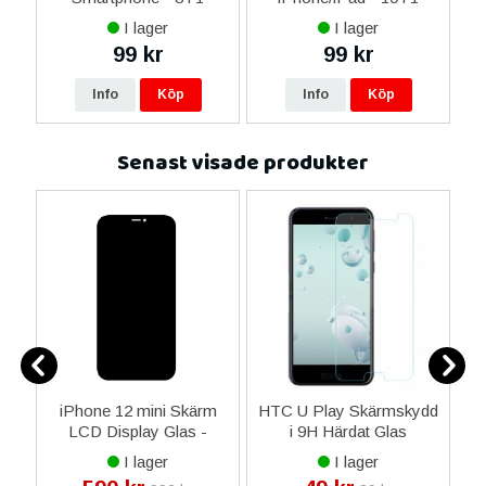
I lager
I lager
99 kr
99 kr
Info
Köp
Info
Köp
Senast visade produkter
am
iPhone 12 mini Skärm
HTC U Play Skärmskydd
LCD Display Glas -
i 9H Härdat Glas
L
Livstidsgaranti
I lager
I lager