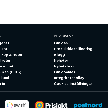
A
INFORMATION
jänst
Om oss
lkor
Produktklassificering
 köp & Retur
Blogg
 retur
Nyheter
in enhet
Nyhetsbrev
 Rep (Butik)
Om cookies
skund
Integritetspolicy
 in
Cookies inställningar