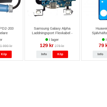
t PD2-203
Samsung Galaxy Alpha
Huawei
elare
Laddningsport Flexkabel -
Självhäft
(SM-G850F)
Baksida/B
er
I lager
I
129 kr
79 
1 990 kr
279 kr
Köp
Info
Köp
Info