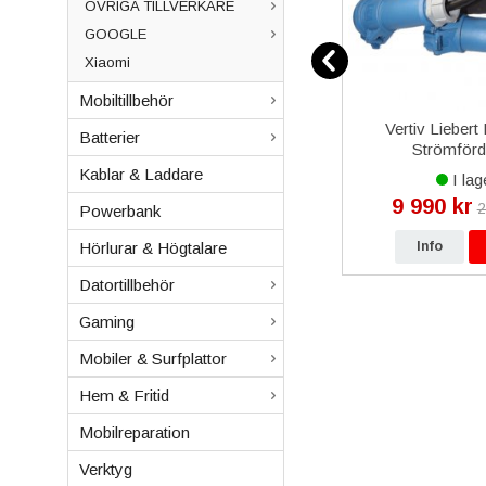
ÖVRIGA TILLVERKARE
GOOGLE
Xiaomi
Mobiltillbehör
onskal -
iPhone X Baksida med
Vertiv Lieber
Batterier
Komplett Ram OEM - Silver
Strömförd
Kablar & Laddare
I lager
I lag
739 kr
9 990 kr
kr
790 kr
2
Powerbank
Hörlurar & Högtalare
p
Info
Köp
Info
Datortillbehör
Gaming
Mobiler & Surfplattor
Hem & Fritid
Mobilreparation
Verktyg