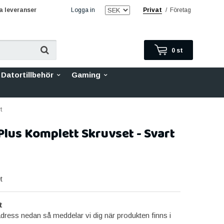
 leveranser
Logga in
Privat
/
Företag
0
st
Datortillbehör
Gaming
t
Plus Komplett Skruvset - Svart
t
t
dress nedan så meddelar vi dig när produkten finns i