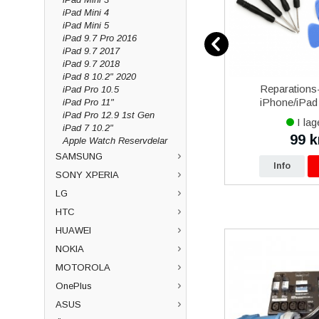
iPad Mini 4
iPad Mini 5
iPad 9.7 Pro 2016
iPad 9.7 2017
iPad 9.7 2018
iPad 8 10.2" 2020
immer
Champion kabel USB-C till
Reparations-
iPad Pro 10.5
Lightning 1m Ladd & Synk -
iPhone/iPad 
iPad Pro 11"
Vit
iPad Pro 12.9 1st Gen
I lager
I lag
iPad 7 10.2"
149 kr
99 k
kr
249 kr
Apple Watch Reservdelar
SAMSUNG
p
Info
Köp
Info
SONY XPERIA
LG
HTC
HUAWEI
NOKIA
MOTOROLA
OnePlus
ASUS