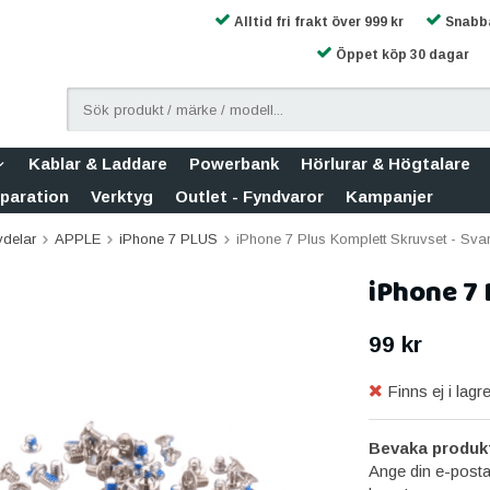
Alltid fri frakt över 999 kr
Snabba
Öppet köp 30 dagar
Kablar & Laddare
Powerbank
Hörlurar & Högtalare
eparation
Verktyg
Outlet - Fyndvaror
Kampanjer
vdelar
APPLE
iPhone 7 PLUS
iPhone 7 Plus Komplett Skruvset - Svar
iPhone 7 
99 kr
Finns ej i lagre
Bevaka produk
Ange din e-posta