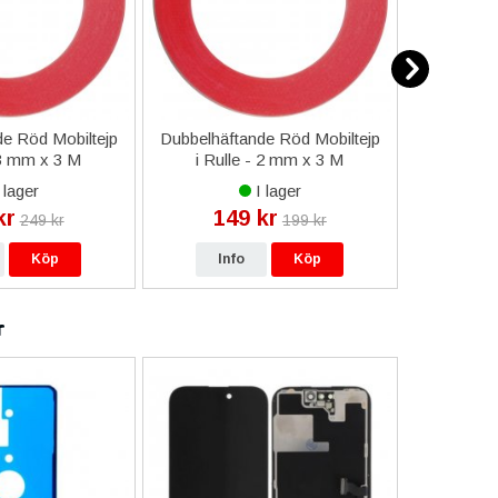
e Röd Mobiltejp
Dubbelhäftande Röd Mobiltejp
ESD-Armb
 3 mm x 3 M
i Rulle - 2 mm x 3 M
a
 lager
I lager
kr
149 kr
9
249 kr
199 kr
Köp
Info
Köp
In
r