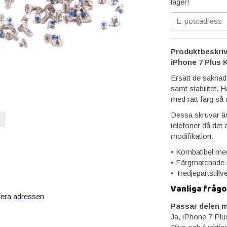
lager!
Produktbeskriv
iPhone 7 Plus 
Ersätt de saknade
samt stabilitet. 
med rätt färg så a
Dessa skruvar är
telefoner då det ä
modifikation.
• Kombatibel me
• Färgmatchade 
• Tredjepartstill
Vanliga frågo
iera adressen
Passar delen m
Ja, iPhone 7 Plu