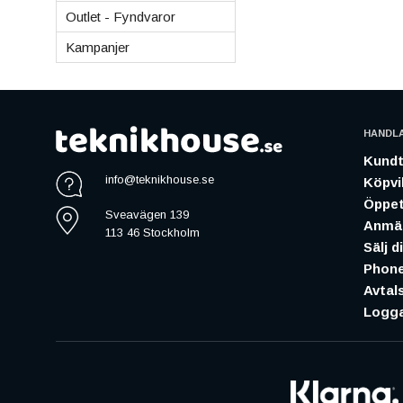
Outlet - Fyndvaror
Kampanjer
HANDL
Kundt
info@teknikhouse.se
Köpvil
Öppet
Sveavägen 139
Anmäl
113 46 Stockholm
Sälj d
Phone
Avtal
Logga