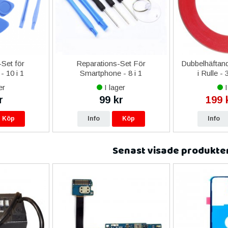
Set för
Reparations-Set För
Dubbelhäftand
- 10 i 1
Smartphone - 8 i 1
i Rulle -
er
I lager
I
r
99 kr
199 
Köp
Info
Köp
Info
Senast visade produkte