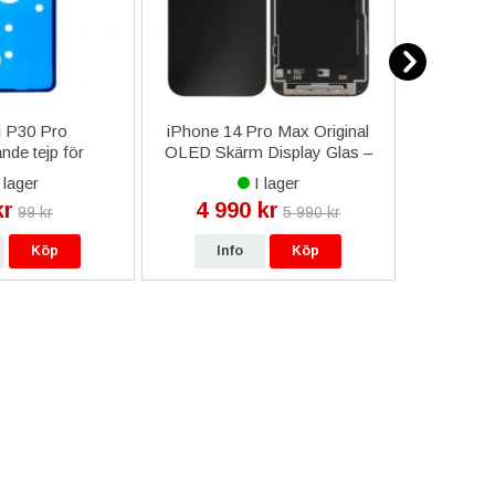
 P30 Pro
iPhone 14 Pro Max Original
iPhone 11
ande tejp för
OLED Skärm Display Glas –
Laddk
atterilucka
Svart
Res
 lager
I lager
kr
4 990 kr
49
99 kr
5 990 kr
Köp
Info
Köp
In