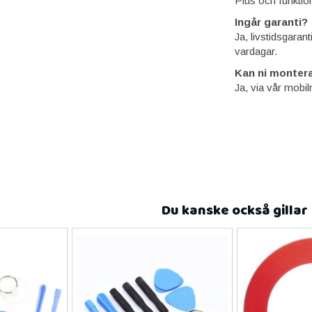
Plus och funktio
Ingår garanti?
Ja, livstidsgaran
vardagar.
Kan ni montera
Ja, via vår mobil
Du kanske också gillar