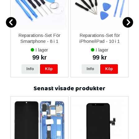
er
Reparations-Set För
Reparations-Set för
Smartphone - 8 i 1
iPhone/iPad - 10 i 1
M
I lager
I lager
99 kr
99 kr
Info
Köp
Info
Köp
Senast visade produkter