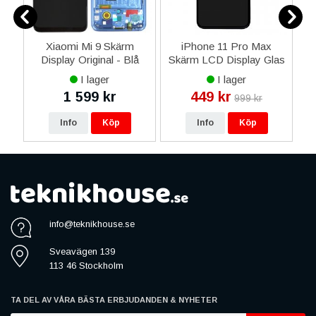
ri
Xiaomi Mi 9 Skärm
iPhone 11 Pro Max
6
Display Original - Blå
Skärm LCD Display Glas
- Livstidsgaranti
I lager
I lager
1 599 kr
449 kr
999 kr
Info
Köp
Info
Köp
info@teknikhouse.se
Sveavägen 139
113 46 Stockholm
TA DEL AV VÅRA BÄSTA ERBJUDANDEN & NYHETER