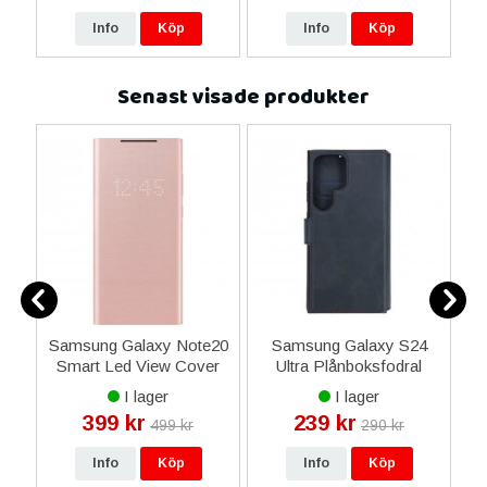
Info
Köp
Info
Köp
Senast visade produkter
9
Samsung Galaxy Note20
Samsung Galaxy S24
R
 -
Smart Led View Cover
Ultra Plånboksfodral
Skal Original - Brons
Rvelon - Blå
I lager
I lager
399 kr
239 kr
499 kr
290 kr
Info
Köp
Info
Köp