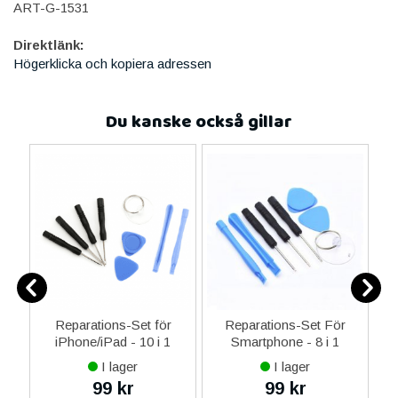
ART-G-1531
Direktlänk:
Högerklicka och kopiera adressen
Du kanske också gillar
-C
Reparations-Set för
Reparations-Set För
 &
iPhone/iPad - 10 i 1
Smartphone - 8 i 1
M
I lager
I lager
99 kr
99 kr