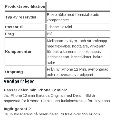
Produktspecifikation
Bakre hölje med förinstallerade
Typ av reservdel
komponenter
Passar till
iPhone 12 Mini
Färg
Blå
Mellanram, volym- och strömknapp
med flexkabel, högtalare, vinkeljärn
Komponenter
för bakre kameran, sidoknappar,
laddningsport, batteriklister, bakre
hölje
Från ny iPhone 12 Mini, avmonterad
Ursprung
och renoverad av tredjepart
Vanliga frågor
Passar delen min iPhone 12 mini?
Ja, iPhone 12 mini Baksida Original med Delar - Blå är
anpassad för iPhone 12 mini och funktionstestad före leverans.
Ingår garanti?
Ja, livstidsgaranti på reservdelen, fri frakt över 999 kr och