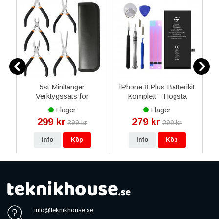
ip
5st Minitänger
iPhone 8 Plus Batterikit
ay
Verktygssats för
Komplett - Högsta
Reparationer - Svart
kvalitet
I lager
I lager
299 kr
279 kr
399 kr
299 kr
Info
Köp
Info
Köp
info@teknikhouse.se