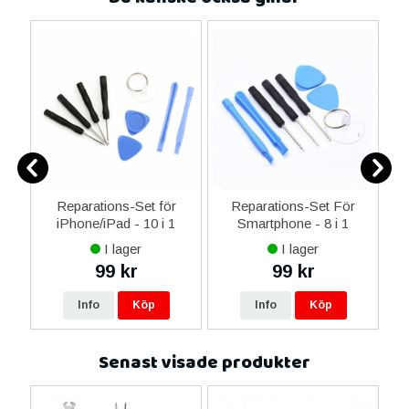
0
Reparations-Set för
Reparations-Set För
ed
iPhone/iPad - 10 i 1
Smartphone - 8 i 1
M
m
I lager
I lager
99 kr
99 kr
Info
Köp
Info
Köp
Senast visade produkter