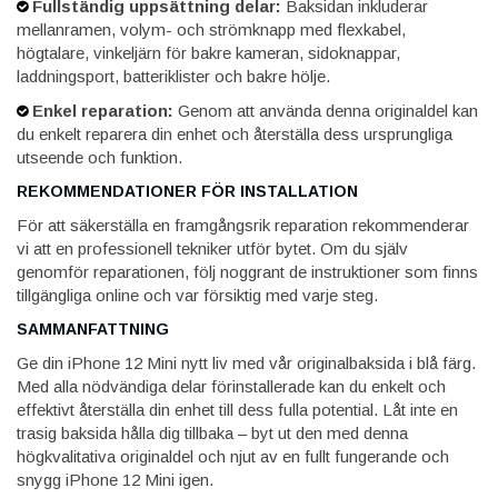
Fullständig uppsättning delar:
Baksidan inkluderar
mellanramen, volym- och strömknapp med flexkabel,
högtalare, vinkeljärn för bakre kameran, sidoknappar,
laddningsport, batteriklister och bakre hölje.
Enkel reparation:
Genom att använda denna originaldel kan
du enkelt reparera din enhet och återställa dess ursprungliga
utseende och funktion.
REKOMMENDATIONER FÖR INSTALLATION
För att säkerställa en framgångsrik reparation rekommenderar
vi att en professionell tekniker utför bytet. Om du själv
genomför reparationen, följ noggrant de instruktioner som finns
tillgängliga online och var försiktig med varje steg.
SAMMANFATTNING
Ge din iPhone 12 Mini nytt liv med vår originalbaksida i blå färg.
Med alla nödvändiga delar förinstallerade kan du enkelt och
effektivt återställa din enhet till dess fulla potential. Låt inte en
trasig baksida hålla dig tillbaka – byt ut den med denna
högkvalitativa originaldel och njut av en fullt fungerande och
snygg iPhone 12 Mini igen.