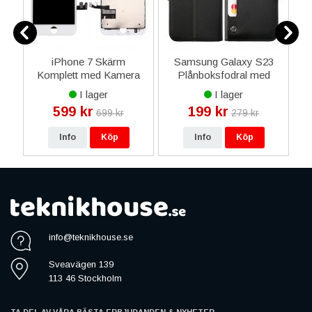
iPhone 7 Skärm
Samsung Galaxy S23
a
Komplett med Kamera
Plånboksfodral med
och Smådelar - Vit
Extra Kortfack - Svart
K
I lager
I lager
599 kr
199 kr
699 kr
279 kr
Info
Köp
Info
Köp
info@teknikhouse.se
Sveavägen 139
113 46 Stockholm
TA DEL AV VÅRA BÄSTA ERBJUDANDEN & NYHETER