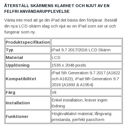
ÅTERSTÄLL SKÄRMENS KLARHET OCH NJUT AV EN
FELFRI ANVÄNDARUPPLEVELSE
Vänta inte med att ge din iPad det bästa den förtjänar. Beställ
din nya LCD-skärm idag och njut av en iPad som ser ut och
fungerar som ny.
Produktspecifikation
Typ
iPad 9.7 2017/2018 LCD Skärm
Material
LCD
Upplösning
1536 x 2048 pixels
iPad 5th Generation 9.7 2017 (A1822
Kompatibilitet
och A1823), iPad 6th Generation 9.7
2018 (A1893 & A1954)
Färg
Vit
Enkel installation, kräver ingen
Installation
lödning
Högkvalitativt material, långvarig
Funktioner
prestanda, perfekt passform