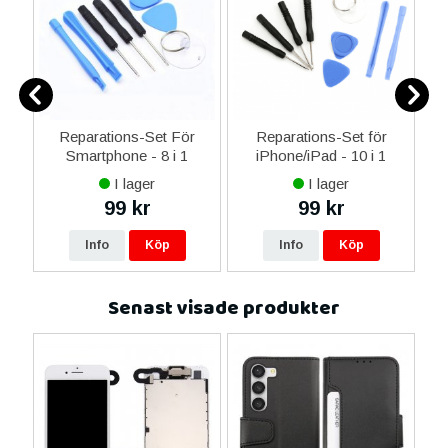
ne
Reparations-Set För
Reparations-Set för
14
Smartphone - 8 i 1
iPhone/iPad - 10 i 1
M
ax
I lager
I lager
ne
99 kr
99 kr
re
Info
Köp
Info
Köp
Senast visade produkter