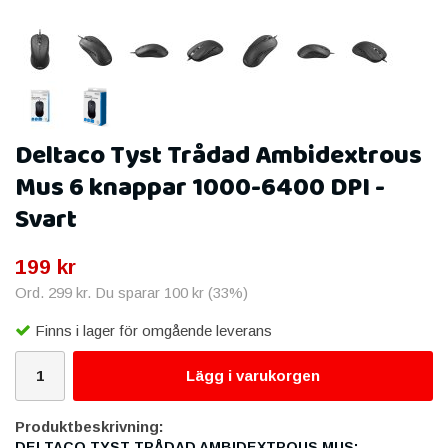
Deltaco Tyst Trådad Ambidextrous
Mus 6 knappar 1000-6400 DPI -
Svart
199 kr
Ord.
299 kr
. Du sparar
100 kr
(
33
%)
Finns i lager för omgående leverans
Lägg i varukorgen
Produktbeskrivning:
DELTACO TYST TRÅDAD AMBIDEXTROUS MUS: