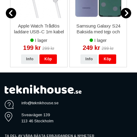
13
Apple Watch Trådlös
Samsung Galaxy S24
laddare USB-C 1m kabel
Baksida med tejp och
- Vit
kameraglas OEM -
I lager
I lager
Mörklila
199 kr
249 kr
299 kr
299 kr
Info
Köp
Info
Köp
info@teknikhouse.se
Sveavägen 139
113 46 Stockholm
TA DEL AV VÅRA BÄSTA ERBJUDANDEN & NYHETER