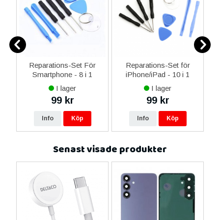
er
Reparations-Set För
Reparations-Set för
Smartphone - 8 i 1
iPhone/iPad - 10 i 1
M
I lager
I lager
99 kr
99 kr
Info
Köp
Info
Köp
Senast visade produkter