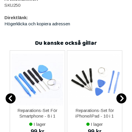
SKU250
Direktlänk:
Högerklicka och kopiera adressen
Du kanske också gillar
ne
Reparations-Set För
Reparations-Set för
14
Smartphone - 8 i 1
iPhone/iPad - 10 i 1
M
ax
I lager
I lager
ne
99 kr
99 kr