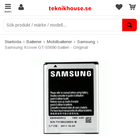
MENY
Startsida
Batterier
Mobilbatterier
Samsung
Samsung Xcover GT-S5690 batteri - Original