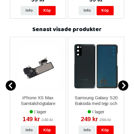
re
Info
Köp
Info
Köp
Senast visade produkter
iPhone XS Max
Samsung Galaxy S20
r
Samtalshögtalare
Baksida med tejp och
t
lens - Svart
I lager
I lager
149 kr
249 kr
249 kr
299 kr
Info
Köp
Info
Köp