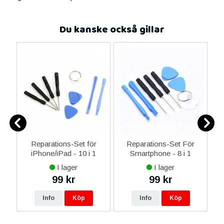
Du kanske också gillar
-C
Reparations-Set för
Reparations-Set För
 &
iPhone/iPad - 10 i 1
Smartphone - 8 i 1
M
I lager
I lager
99 kr
99 kr
Info
Köp
Info
Köp