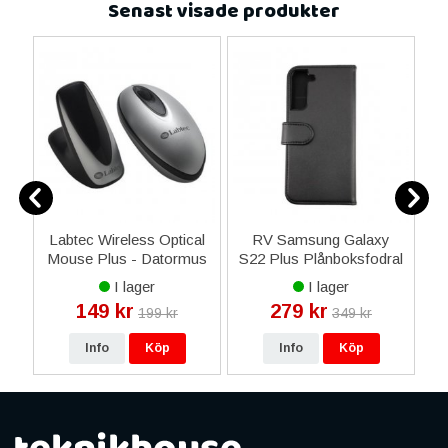
Senast visade produkter
xy
Labtec Wireless Optical
RV Samsung Galaxy
i
n
Mouse Plus - Datormus
S22 Plus Plånboksfodral
- Svart/Grå
med Magnet - Svart
I lager
I lager
149 kr
279 kr
199 kr
349 kr
Info
Köp
Info
Köp