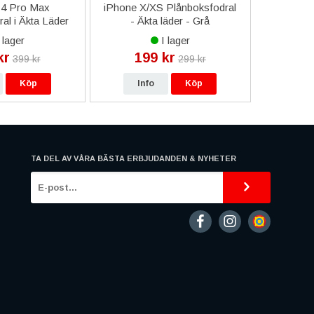
14 Pro Max
iPhone X/XS Plånboksfodral
Xiaomi 
al i Äkta Läder
- Äkta läder - Grå
Skärm me
- Blå
 lager
I lager
kr
199 kr
1 0
399 kr
299 kr
Köp
Info
Köp
In
TA DEL AV VÅRA BÄSTA ERBJUDANDEN & NYHETER