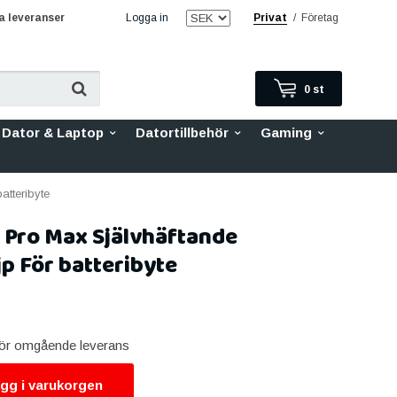
 leveranser
Logga in
Privat
/
Företag
0
st
Dator & Laptop
Datortillbehör
Gaming
atteribyte
 Pro Max Självhäftande
jp För batteribyte
 för omgående leverans
gg i varukorgen