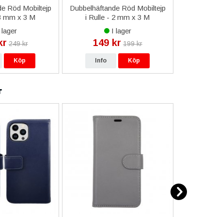
e Röd Mobiltejp
Dubbelhäftande Röd Mobiltejp
ESD-Armb
 3 mm x 3 M
i Rulle - 2 mm x 3 M
a
 lager
I lager
kr
149 kr
9
249 kr
199 kr
Köp
Info
Köp
In
r