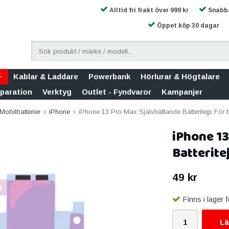
Alltid fri frakt över 999 kr
Snabba
Öppet köp 30 dagar
Kablar & Laddare
Powerbank
Hörlurar & Högtalare
eparation
Verktyg
Outlet - Fyndvaror
Kampanjer
Mobilbatterier
iPhone
iPhone 13 Pro Max Självhäftande Batteritejp För b
iPhone 13
Batterite
49 kr
Finns i lager
Lä