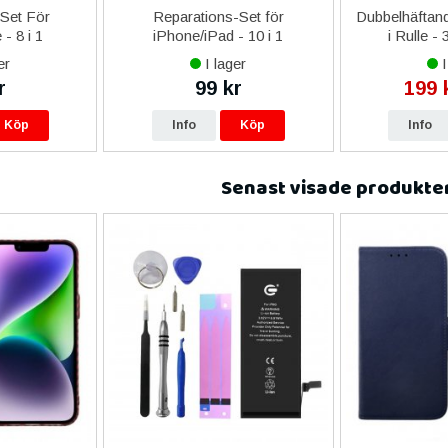
-Set För
Reparations-Set för
Dubbelhäftand
- 8 i 1
iPhone/iPad - 10 i 1
i Rulle -
er
I lager
I
r
99 kr
199 
Köp
Info
Köp
Info
Senast visade produkte