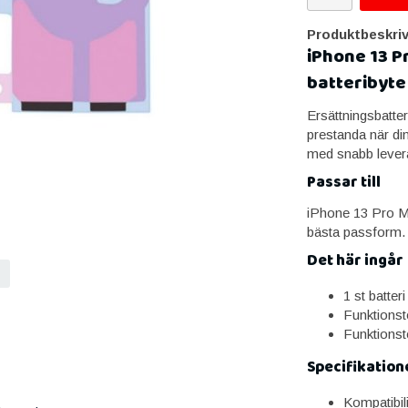
Produktbeskriv
iPhone 13 P
batteribyte
Ersättningsbatteri
prestanda när din
med snabb lever
Passar till
iPhone 13 Pro Ma
bästa passform.
Det här ingår
1 st batte
Funktionst
Funktionst
Specifikation
Kompatibil