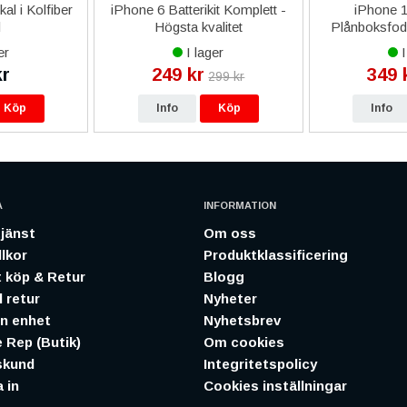
al i Kolfiber
iPhone 6 Batterikit Komplett -
iPhone 
d
Högsta kvalitet
Plånboksfodr
RV 
er
I lager
I
kr
249 kr
349 
299 kr
Köp
Info
Köp
Info
A
INFORMATION
jänst
Om oss
lkor
Produktklassificering
 köp & Retur
Blogg
 retur
Nyheter
in enhet
Nyhetsbrev
 Rep (Butik)
Om cookies
skund
Integritetspolicy
 in
Cookies inställningar