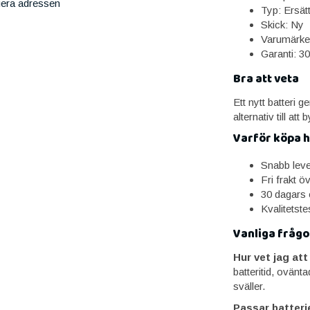
iera adressen
Typ: Ersätt
Skick: Ny
Varumärke
Garanti: 3
Bra att veta
Ett nytt batteri ge
alternativ till att
Varför köpa 
Snabb lev
Fri frakt ö
30 dagars 
Kvalitetst
Vanliga frågo
Hur vet jag at
batteritid, ovänt
sväller.
Passar batteri