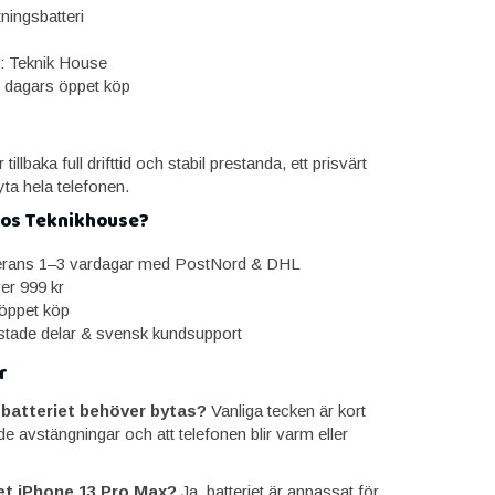
ningsbatteri
: Teknik House
0 dagars öppet köp
r tillbaka full drifttid och stabil prestanda, ett prisvärt
 byta hela telefonen.
hos Teknikhouse?
erans 1–3 vardagar med PostNord & DHL
ver 999 kr
öppet köp
estade delar & svensk kundsupport
r
t batteriet behöver bytas?
Vanliga tecken är kort
ade avstängningar och att telefonen blir varm eller
et iPhone 13 Pro Max?
Ja, batteriet är anpassat för