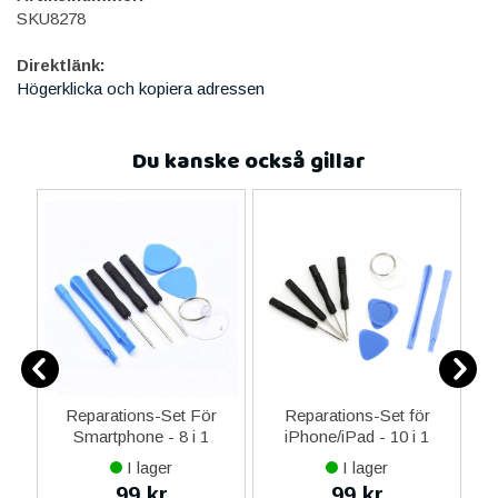
SKU8278
Direktlänk:
Högerklicka och kopiera adressen
Du kanske också gillar
ne
Reparations-Set För
Reparations-Set för
14
Smartphone - 8 i 1
iPhone/iPad - 10 i 1
M
ax
I lager
I lager
ne
99 kr
99 kr