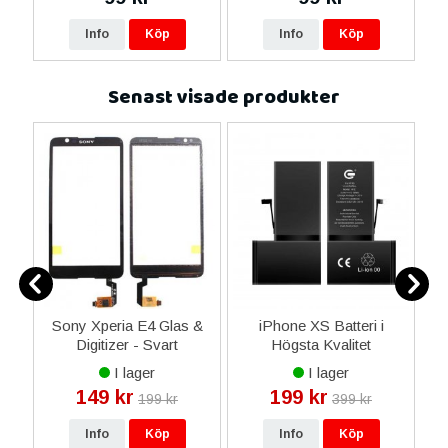
re
Info
Köp
Info
Köp
Senast visade produkter
n
Sony Xperia E4 Glas &
iPhone XS Batteri i
i
Digitizer - Svart
Högsta Kvalitet
I lager
I lager
149 kr
199 kr
199 kr
399 kr
Info
Köp
Info
Köp