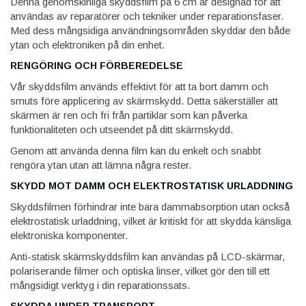
Denna genomskinliga skyddsfilm på 6 cm är designad för att
användas av reparatörer och tekniker under reparationsfaser.
Med dess mångsidiga användningsområden skyddar den både
ytan och elektroniken på din enhet.
RENGÖRING OCH FÖRBEREDELSE
Vår skyddsfilm används effektivt för att ta bort damm och
smuts före applicering av skärmskydd. Detta säkerställer att
skärmen är ren och fri från partiklar som kan påverka
funktionaliteten och utseendet på ditt skärmskydd.
Genom att använda denna film kan du enkelt och snabbt
rengöra ytan utan att lämna några rester.
SKYDD MOT DAMM OCH ELEKTROSTATISK URLADDNING
Skyddsfilmen förhindrar inte bara dammabsorption utan också
elektrostatisk urladdning, vilket är kritiskt för att skydda känsliga
elektroniska komponenter.
Anti-statisk skärmskyddsfilm kan användas på LCD-skärmar,
polariserande filmer och optiska linser, vilket gör den till ett
mångsidigt verktyg i din reparationssats.
SKYDDA UNDER TRANSPORT