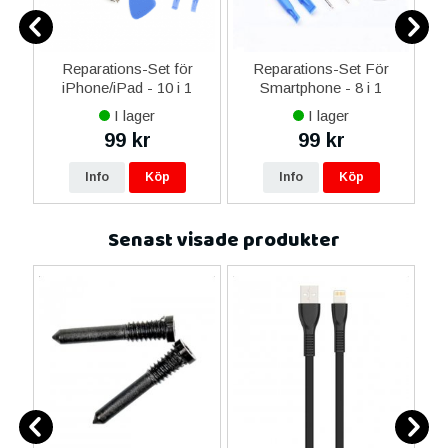
0
Reparations-Set för
Reparations-Set För
ed
iPhone/iPad - 10 i 1
Smartphone - 8 i 1
M
m
I lager
I lager
99 kr
99 kr
Info
Köp
Info
Köp
Senast visade produkter