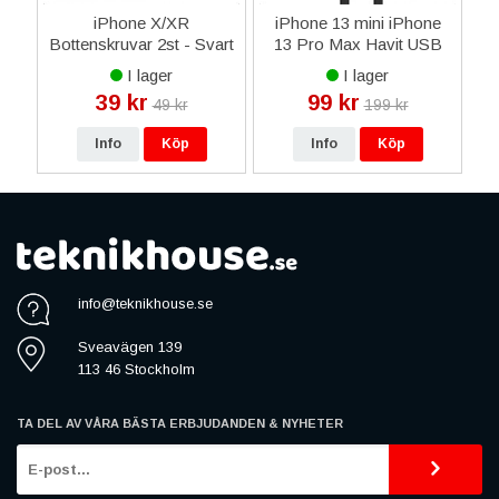
y
iPhone X/XR
iPhone 13 mini iPhone
ed
Bottenskruvar 2st - Svart
13 Pro Max Havit USB
F
till Lightning Kabel till
I lager
I lager
iPhone & iPad 2,0A 1m -
39 kr
99 kr
49 kr
199 kr
Svart
Info
Köp
Info
Köp
info@teknikhouse.se
Sveavägen 139
113 46 Stockholm
TA DEL AV VÅRA BÄSTA ERBJUDANDEN & NYHETER