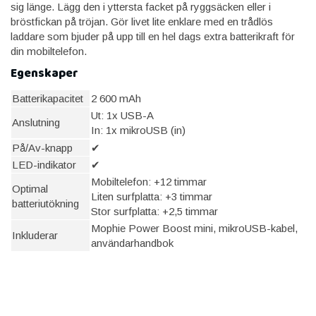
sig länge. Lägg den i yttersta facket på ryggsäcken eller i
bröstfickan på tröjan. Gör livet lite enklare med en trådlös
laddare som bjuder på upp till en hel dags extra batterikraft för
din mobiltelefon.
Egenskaper
Batterikapacitet
2 600 mAh
Ut: 1x USB-A
Anslutning
In: 1x mikroUSB (in)
På/Av-knapp
✔
LED-indikator
✔
Mobiltelefon: +12 timmar
Optimal
Liten surfplatta: +3 timmar
batteriutökning
Stor surfplatta: +2,5 timmar
Mophie Power Boost mini, mikroUSB-kabel,
Inkluderar
användarhandbok