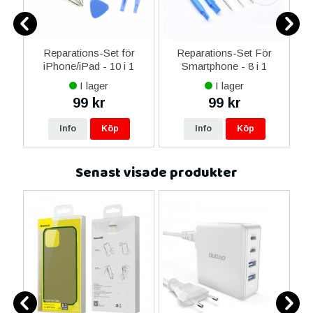
Reparations-Set för
Reparations-Set För
 i
iPhone/iPad - 10 i 1
Smartphone - 8 i 1
M
I lager
I lager
99 kr
99 kr
Info
Köp
Info
Köp
Senast visade produkter