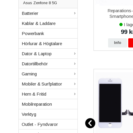
Asus Zenfone 8 5G
over 5
iPhone 13 mini iPhone 13 Pro
Reparations
Batterier
al
Max iPhone 14 Plus iPhone
Smartphone 
14 Pro Max iPhone 15 Plus
Kablar & Laddare
I lager
I lag
iPhone 15 Pro Max Baseus
649 kr
99 k
kr
699 kr
Magnetisk Mobilhållare
Powerbank
p
Info
Köp
Info
Hörlurar & Högtalare
Dator & Laptop
Datortillbehör
Gaming
Mobiler & Surfplattor
Hem & Fritid
Mobilreparation
Verktyg
Outlet - Fyndvaror