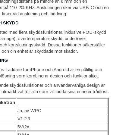
 laddningsdistans på mindre än 8 mm och en
ns på 110-205KHz. Anslutningen sker via USB-C och en
 lyser vid anslutning och laddning.
H SKYDD
stad med flera skyddsfunktioner, inklusive FOD-skydd
damage), övertemperatursskydd, under/över
ch kortslutningsskydd. Dessa funktioner säkerställer
n och din enhet är skyddade mot skador.
ING
Laddare för iPhone och Android är en pålitlig och
slösning som kombinerar design och funktionalitet.
nde skyddsfunktioner och användarvänliga design är
 utmärkt val för alla som vill ladda sina enheter trådlöst.
ikation
Ja, av WPC
V1.2.3
5V/2A
5V/1A