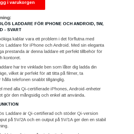
gg i varukorgen
ning:
LÖS LADDARE FÖR IPHONE OCH ANDROID, 5W,
D - SVART
ökiga kablar vara ett problem i det förflutna med
 Laddare för iPhone och Android. Med sin eleganta
iga prestanda är denna laddare ett perfekt tillbehör för
 kontoret.
ddare har tre vinklade ben som låter dig ladda din
äge, vilket är perfekt för att titta på filmer, ta
 hålla telefonen snabbt tillgänglig.
l med alla Qi-certifierade iPhones, Android-enheter
lket gör den mångsidig och enkel att använda.
UNKTION
Laddare är Qi-certifierad och stöder Qi-version
nput på 5V/2A och en output på 5V/1A ger den en stabil
ning.