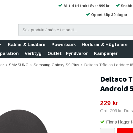
Alltid fri frakt över 999 kr
Snabba
Öppet köp 30 dagar
Kablar & Laddare
Powerbank
Hörlurar & Högtalare
eparation
Verktyg
Outlet - Fyndvaror
Kampanjer
hör
SAMSUNG
Samsung Galaxy S9 Plus
Deltaco Trådlös Laddare fö
Deltaco T
Android 5
229 kr
Ord.
299 kr
. Du 
Finns i lager