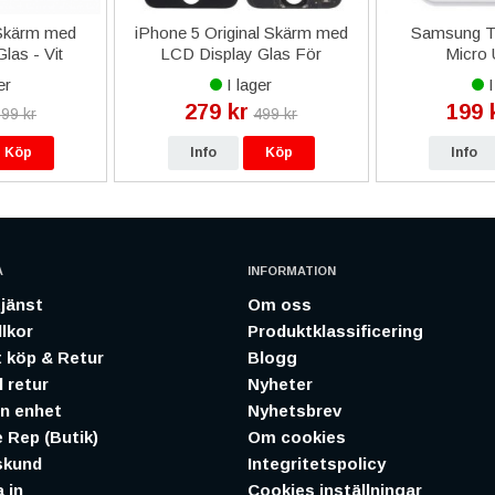
 Skärm med
iPhone 5 Original Skärm med
Samsung Tr
las - Vit
LCD Display Glas För
Micro
Skärmbyte - Svart
TA12EBEUGW
er
I lager
I
S
279 kr
199 
99 kr
499 kr
Köp
Info
Köp
Info
A
INFORMATION
jänst
Om oss
lkor
Produktklassificering
 köp & Retur
Blogg
 retur
Nyheter
in enhet
Nyhetsbrev
 Rep (Butik)
Om cookies
skund
Integritetspolicy
 in
Cookies inställningar