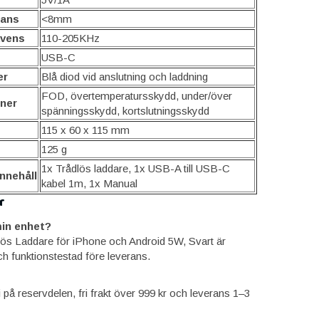
tans
<8mm
kvens
110-205KHz
USB-C
er
Blå diod vid anslutning och laddning
FOD, övertemperatursskydd, under/över
ner
spänningsskydd, kortslutningsskydd
115 x 60 x 115 mm
125 g
1x Trådlös laddare, 1x USB-A till USB-C
nnehåll
kabel 1m, 1x Manual
r
in enhet?
lös Laddare för iPhone och Android 5W, Svart är
ch funktionstestad före leverans.
ti på reservdelen, fri frakt över 999 kr och leverans 1–3