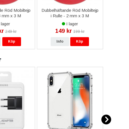
e Röd Mobiltejp
Dubbelhäftande Röd Mobiltejp
ESD-Armb
 3 mm x 3 M
i Rulle - 2 mm x 3 M
a
 lager
I lager
kr
149 kr
9
249 kr
199 kr
Köp
Info
Köp
In
r