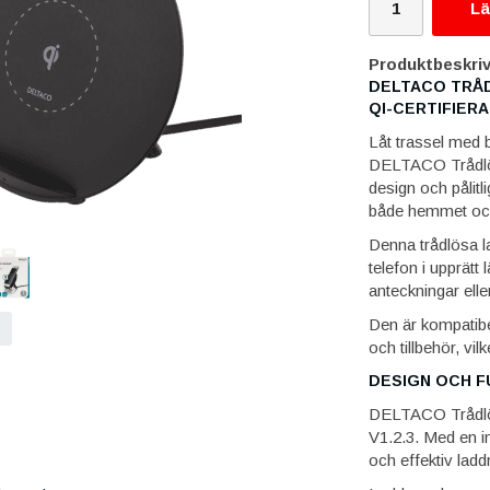
Lä
Produktbeskriv
DELTACO TRÅD
QI-CERTIFIERA
Låt trassel med b
DELTACO Trådlös
design och pålitl
både hemmet och
Denna trådlösa la
telefon i upprätt l
anteckningar eller
Den är kompatibe
och tillbehör, vi
DESIGN OCH F
DELTACO Trådlös 
V1.2.3. Med en i
och effektiv ladd