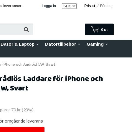
 leveranser
Logga in
Privat
/
Företag
0
st
Dator & Laptop
Datortillbehör
Gaming
r iPhone och Android 5W, Svart
rådlös Laddare för iPhone och
W, Svart
sparar
70 kr
(
23
%)
 för omgående leverans