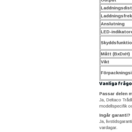
Laddningsdis
Laddningsfre
Anslutning
LED-indikator
Skyddsfunktio
Mått (BxDxH)
Vikt
Förpackningsi
Vanliga frågo
Passar delen m
Ja, Deltaco Tråd
modellspecifik o
Ingår garanti?
Ja, livstidsgaran
vardagar.