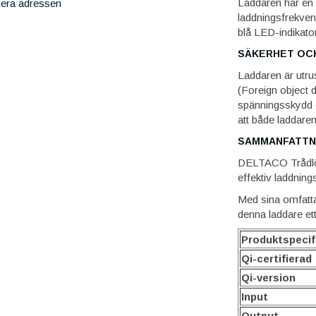
Laddaren har en
iera adressen
laddningsfrekve
blå LED-indikator
SÄKERHET OC
Laddaren är utru
(Foreign object 
spänningsskydd o
att både laddare
SAMMANFATTN
DELTACO Trådlös 
effektiv laddning
Med sina omfatta
denna laddare ett
Produktspecif
Qi-certifierad
Qi-version
Input
Output