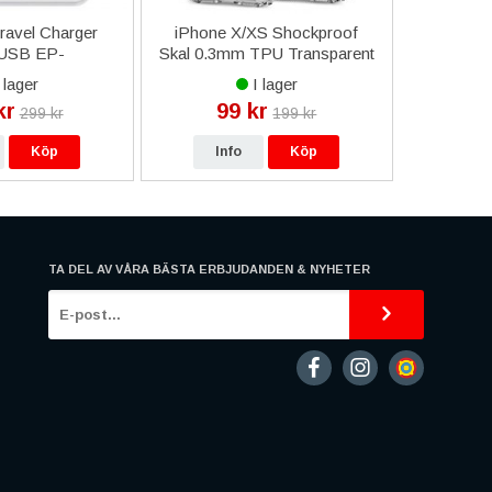
avel Charger
iPhone X/XS Shockproof
Samsun
 USB EP-
Skal 0.3mm TPU Transparent
Skärmskyd
W Original -
 lager
I lager
vart
kr
99 kr
7
299 kr
199 kr
Köp
Info
Köp
In
TA DEL AV VÅRA BÄSTA ERBJUDANDEN & NYHETER