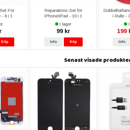
-Set För
Reparations-Set för
Dubbelhäftand
- 8 i 1
iPhone/iPad - 10 i 1
i Rulle -
er
I lager
I
r
99 kr
199 
Köp
Info
Köp
Info
Senast visade produkte