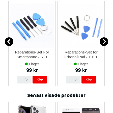
er
Reparations-Set För
Reparations-Set för
Smartphone - 8 i 1
iPhone/iPad - 10 i 1
M
I lager
I lager
99 kr
99 kr
Info
Köp
Info
Köp
Senast visade produkter