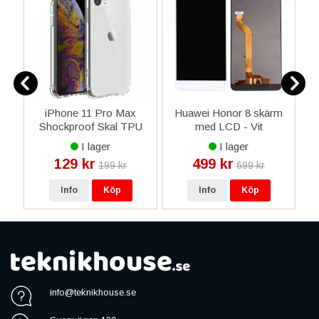
n
iPhone 11 Pro Max
Huawei Honor 8 skärm
Shockproof Skal TPU
med LCD - Vit
Transparent
I lager
I lager
129 kr
499 kr
199 kr
699 kr
Info
Köp
Info
Köp
info@teknikhouse.se