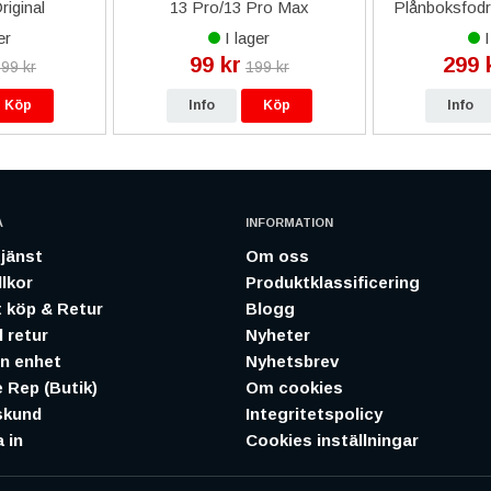
riginal
13 Pro/13 Pro Max
Plånboksfodra
Simkortshållare - Silver
R
er
I lager
I
99 kr
299 
99 kr
199 kr
Köp
Info
Köp
Info
A
INFORMATION
jänst
Om oss
lkor
Produktklassificering
 köp & Retur
Blogg
 retur
Nyheter
in enhet
Nyhetsbrev
 Rep (Butik)
Om cookies
skund
Integritetspolicy
 in
Cookies inställningar