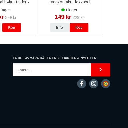
l i Äkta Läder -
Laddkontakt Flexkabel
TP
osa
Original - SM-A310F
 lager
I lager
kr
149 kr
17
349 kr
229 kr
Köp
Info
Köp
In
TA DEL AV VÅRA BÄSTA ERBJUDANDEN & NYHETER