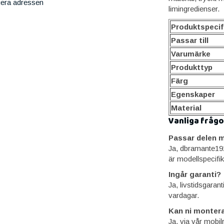
iera adressen
limingredienser.
Produktspecif
Passar till
Varumärke
Produkttyp
Färg
Egenskaper
Material
Vanliga frågo
Passar delen m
Ja, dbramante19
är modellspecifik
Ingår garanti?
Ja, livstidsgaran
vardagar.
Kan ni montera
Ja, via vår mobil