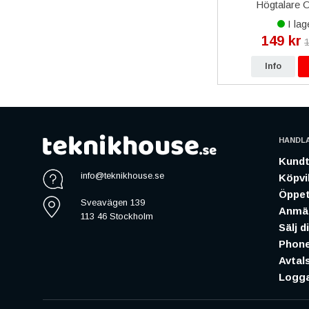
all
Röd
Högtalare O
I lager
I lag
129 kr
149 kr
kr
149 kr
1
p
Info
Köp
Info
HANDL
Kundt
info@teknikhouse.se
Köpvil
Öppet
Sveavägen 139
Anmäl
113 46 Stockholm
Sälj d
Phone
Avtal
Logga