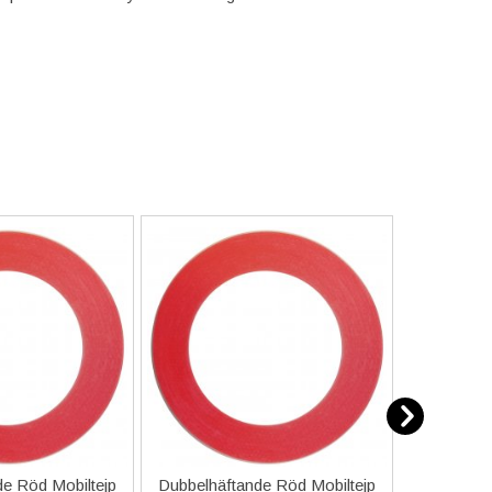
e Röd Mobiltejp
Dubbelhäftande Röd Mobiltejp
ESD-Armb