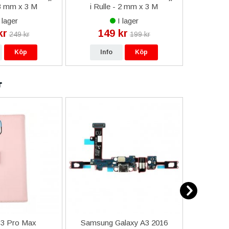
 3 mm x 3 M
i Rulle - 2 mm x 3 M
a
 lager
I lager
kr
149 kr
9
249 kr
199 kr
Köp
Info
Köp
In
r
13 Pro Max
Samsung Galaxy A3 2016
iPhone 15