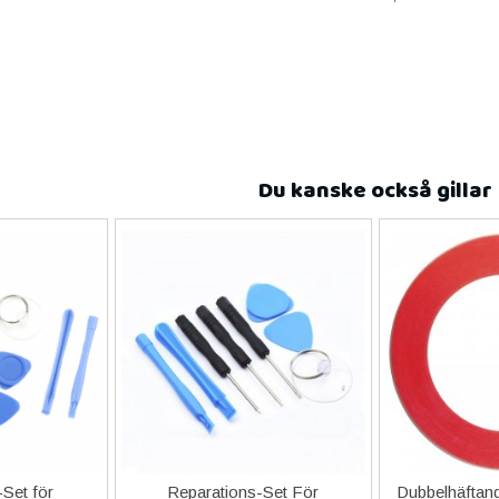
Du kanske också gillar
Set för
Reparations-Set För
Dubbelhäftand