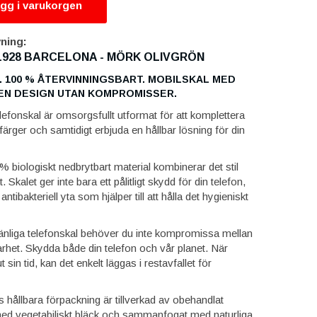
gg i varukorgen
ning:
928 BARCELONA - MÖRK OLIVGRÖN
. 100 % ÅTERVINNINGSBART. MOBILSKAL MED
N DESIGN UTAN KOMPROMISSER.
lefonskal är omsorgsfullt utformat för att komplettera
rger och samtidigt erbjuda en hållbar lösning för din
 % biologiskt nedbrytbart material kombinerar det stil
. Skalet ger inte bara ett pålitligt skydd för din telefon,
ntibakteriell yta som hjälper till att hålla det hygieniskt
änliga telefonskal behöver du inte kompromissa mellan
arhet. Skydda både din telefon och vår planet. När
t sin tid, kan det enkelt läggas i restavfallet för
hållbara förpackning är tillverkad av obehandlat
 med vegetabiliskt bläck och sammanfogat med naturliga