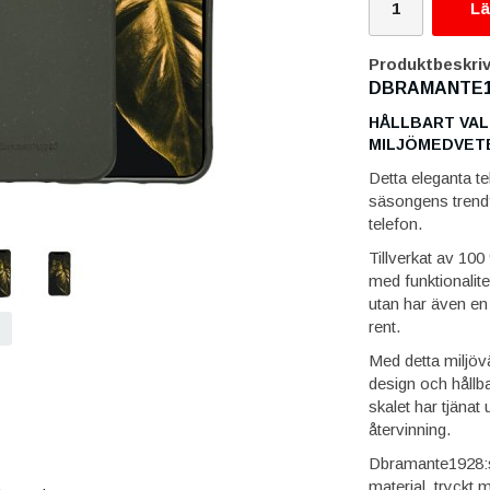
Lä
Produktbeskriv
DBRAMANTE1
HÅLLBART VAL
MILJÖMEDVETE
Detta eleganta te
säsongens trendfä
telefon.
Tillverkat av 100
med funktionalitet
utan har även en a
rent.
Med detta miljöv
design och hållb
skalet har tjänat u
återvinning.
Dbramante1928:s 
material, tryckt