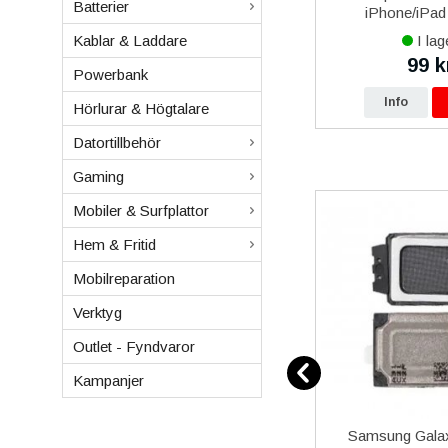
Batterier
Lightning 1m Ladd & Synk -
iPhone/iPad 
Vit
I lager
I lag
Kablar & Laddare
149 kr
99 k
kr
249 kr
Powerbank
p
Info
Köp
Info
Hörlurar & Högtalare
Datortillbehör
Gaming
Mobiler & Surfplattor
Hem & Fritid
Mobilreparation
Verktyg
Outlet - Fyndvaror
Kampanjer
akt med
iPhone 6/6S Plus Silikonskal -
Samsung Gala