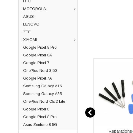
HTC
MOTOROLA
ASUS
LENOVO
ZTE
XIAOMI
Google Pixel 9 Pro
Google Pixel 8A
Google Pixel 7
OnePlus Nord 3 5G
Google Pixel 7A
Samsung Galaxy A15
Samsung Galaxy A35
OnePlus Nord CE 2 Lite
Google Pixel 8
Google Pixel 8 Pro
Asus Zenfone 8 5G
immer
Champion kabel USB-C till
Reparations-