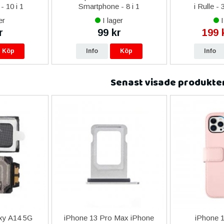
- 10 i 1
Smartphone - 8 i 1
i Rulle -
er
I lager
I
r
99 kr
199 
Köp
Info
Köp
Info
Senast visade produkte
xy A14 5G
iPhone 13 Pro Max iPhone
iPhone 