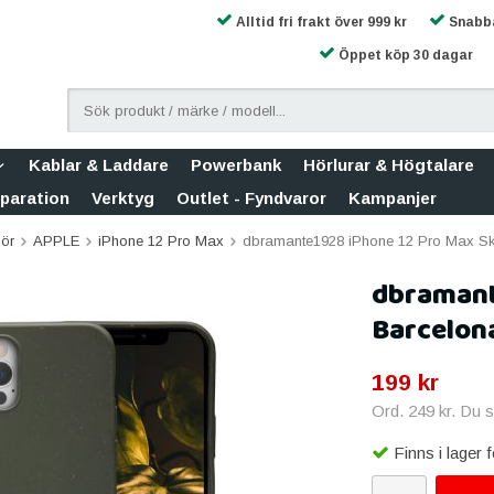
Alltid fri frakt över 999 kr
Snabba
Öppet köp 30 dagar
Kablar & Laddare
Powerbank
Hörlurar & Högtalare
eparation
Verktyg
Outlet - Fyndvaror
Kampanjer
hör
APPLE
iPhone 12 Pro Max
dbramante1928 iPhone 12 Pro Max Sk
dbramant
Barcelona
199 kr
Ord.
249 kr
. Du 
Finns i lager