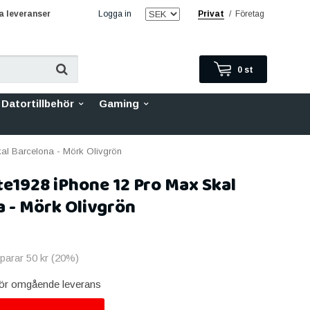
 leveranser
Logga in
Privat
/
Företag
0
st
Datortillbehör
Gaming
al Barcelona - Mörk Olivgrön
e1928 iPhone 12 Pro Max Skal
 - Mörk Olivgrön
sparar
50 kr
(
20
%)
 för omgående leverans