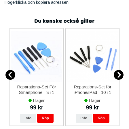
Högerklicka och kopiera adressen
Du kanske också gillar
er
Reparations-Set För
Reparations-Set för
Smartphone - 8 i 1
iPhone/iPad - 10 i 1
M
I lager
I lager
99 kr
99 kr
Info
Köp
Info
Köp