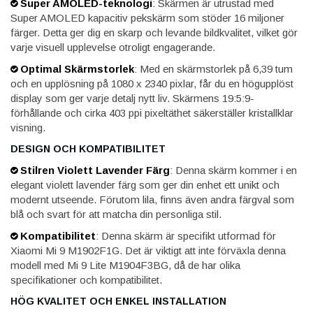
Super AMOLED-teknologi
: Skärmen är utrustad med
Super AMOLED kapacitiv pekskärm som stöder 16 miljoner
färger. Detta ger dig en skarp och levande bildkvalitet, vilket gör
varje visuell upplevelse otroligt engagerande.
Optimal Skärmstorlek
: Med en skärmstorlek på 6,39 tum
och en upplösning på 1080 x 2340 pixlar, får du en högupplöst
display som ger varje detalj nytt liv. Skärmens 19:5:9-
förhållande och cirka 403 ppi pixeltäthet säkerställer kristallklar
visning.
DESIGN OCH KOMPATIBILITET
Stilren Violett Lavender Färg
: Denna skärm kommer i en
elegant violett lavender färg som ger din enhet ett unikt och
modernt utseende. Förutom lila, finns även andra färgval som
blå och svart för att matcha din personliga stil.
Kompatibilitet
: Denna skärm är specifikt utformad för
Xiaomi Mi 9 M1902F1G. Det är viktigt att inte förväxla denna
modell med Mi 9 Lite M1904F3BG, då de har olika
specifikationer och kompatibilitet.
HÖG KVALITET OCH ENKEL INSTALLATION