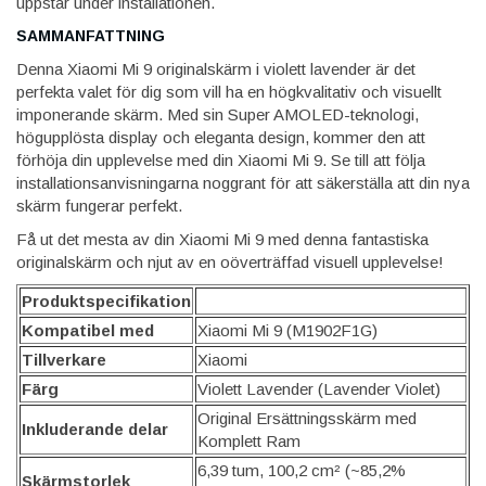
uppstår under installationen.
SAMMANFATTNING
Denna Xiaomi Mi 9 originalskärm i violett lavender är det
perfekta valet för dig som vill ha en högkvalitativ och visuellt
imponerande skärm. Med sin Super AMOLED-teknologi,
högupplösta display och eleganta design, kommer den att
förhöja din upplevelse med din Xiaomi Mi 9. Se till att följa
installationsanvisningarna noggrant för att säkerställa att din nya
skärm fungerar perfekt.
Få ut det mesta av din Xiaomi Mi 9 med denna fantastiska
originalskärm och njut av en oöverträffad visuell upplevelse!
Produktspecifikation
Kompatibel med
Xiaomi Mi 9 (M1902F1G)
Tillverkare
Xiaomi
Färg
Violett Lavender (Lavender Violet)
Original Ersättningsskärm med
Inkluderande delar
Komplett Ram
6,39 tum, 100,2 cm² (~85,2%
Skärmstorlek