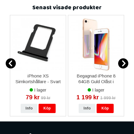
Senast visade produkter
3
iPhone XS
Begagnad iPhone 8
iP
EM
Simkortshållare - Svart
64GB Guld Olåst i
Toppskick Klass A
I lager
I lager
79 kr
1 199 kr
99 kr
1 999 kr
Info
Köp
Info
Köp