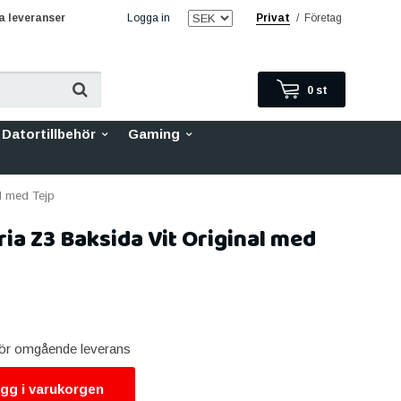
 leveranser
Logga in
Privat
/
Företag
0
st
Datortillbehör
Gaming
l med Tejp
ia Z3 Baksida Vit Original med
 för omgående leverans
gg i varukorgen