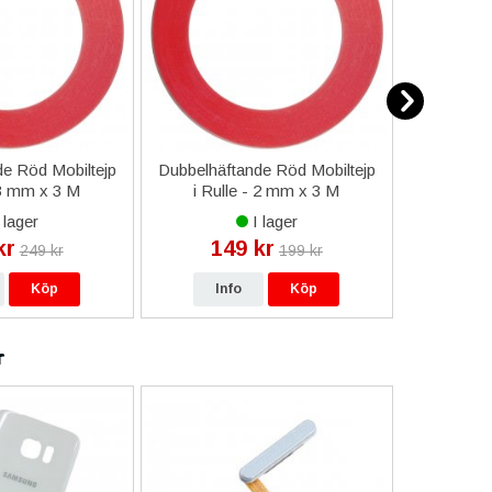
e Röd Mobiltejp
Dubbelhäftande Röd Mobiltejp
ESD-Armb
 3 mm x 3 M
i Rulle - 2 mm x 3 M
a
 lager
I lager
kr
149 kr
9
249 kr
199 kr
Köp
Info
Köp
In
r