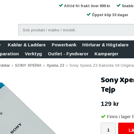
Alltid fri frakt över 999 kr
Snabba
Öppet köp 30 dagar
Kablar & Laddare
Powerbank
Hörlurar & Högtalare
eparation
Verktyg
Outlet - Fyndvaror
Kampanjer
vdelar
SONY XPERIA
Xperia Z3
Sony Xperia Z3 Baksida Vit Origina
Sony Xper
Tejp
129 kr
Finns i lager
Lä