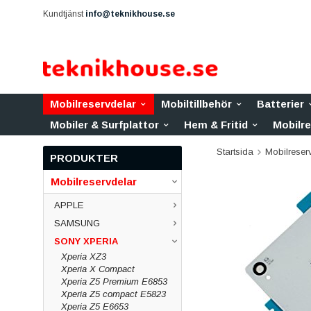
Kundtjänst
info@teknikhouse.se
Mobilreservdelar
Mobiltillbehör
Batterier
Mobiler & Surfplattor
Hem & Fritid
Mobilr
Startsida
Mobilreser
PRODUKTER
Mobilreservdelar
APPLE
SAMSUNG
SONY XPERIA
Xperia XZ3
Xperia X Compact
Xperia Z5 Premium E6853
Xperia Z5 compact E5823
Xperia Z5 E6653