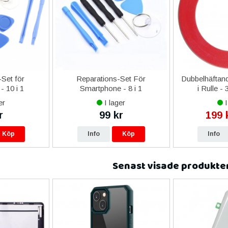
Set för
Reparations-Set För
Dubbelhäftand
- 10 i 1
Smartphone - 8 i 1
i Rulle -
er
I lager
I
r
99 kr
199 
Köp
Info
Köp
Info
Senast visade produkte