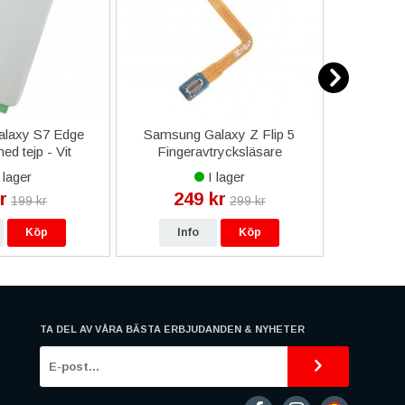
laxy S7 Edge
Samsung Galaxy Z Flip 5
iPhone 
ed tejp - Vit
Fingeravtrycksläsare
S
Flexkabel OEM - Guld
 lager
I lager
r
249 kr
19
199 kr
299 kr
Köp
Info
Köp
In
TA DEL AV VÅRA BÄSTA ERBJUDANDEN & NYHETER