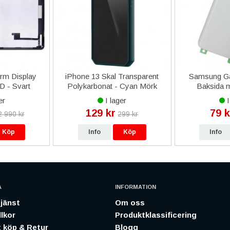
rm Display
iPhone 13 Skal Transparent
Samsung Ga
 - Svart
Polykarbonat - Cyan Mörk
Baksida m
er
I lager
I
129 kr
79 k
2 990 kr
299 kr
Köp
Info
Köp
Info
A
INFORMATION
jänst
Om oss
lkor
Produktklassificering
 köp & Retur
Blogg