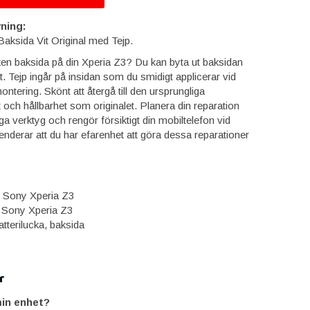
ning:
aksida Vit Original med Tejp.
en baksida på din Xperia Z3? Du kan byta ut baksidan
. Tejp ingår på insidan som du smidigt applicerar vid
tering. Skönt att återgå till den ursprungliga
t och hållbarhet som originalet. Planera din reparation
iga verktyg och rengör försiktigt din mobiltelefon vid
nderar att du har efarenhet att göra dessa reparationer
e: Sony Xperia Z3
l: Sony Xperia Z3
atterilucka, baksida
r
in enhet?