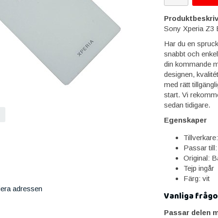
Produktbeskriv
Sony Xperia Z3 B
Har du en spruck
snabbt och enkelt
din kommande mon
designen, kvalité
med rätt tillgängl
start. Vi rekomme
sedan tidigare.
Egenskaper
Tillverkar
Passar til
Original: B
Tejp ingår
Färg: vit
iera adressen
Vanliga frågo
Passar delen m