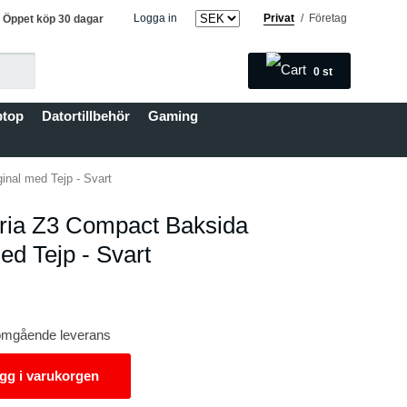
Logga in
Privat
/
Företag
Öppet köp 30 dagar
0
st
ptop
Datortillbehör
Gaming
inal med Tejp - Svart
ria Z3 Compact Baksida
ed Tejp - Svart
r omgående leverans
gg i varukorgen