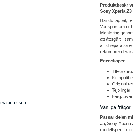
Produktbeskriv
Sony Xperia Z3 
Har du tappat, r
Var sparsam och b
Montering genomf
att återgå till s
alltid reparatione
rekommenderar at
Egenskaper
Tillverkare
Kompatibe
Original re
Tejp ingår
Färg: Svar
iera adressen
Vanliga frågor
Passar delen m
Ja, Sony Xperia 
modellspecifik oc