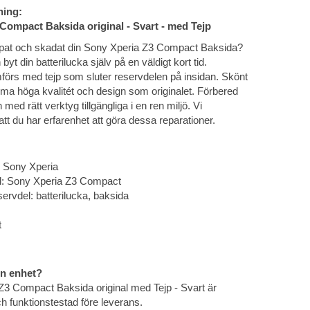
ning:
Compact Baksida original - Svart - med Tejp
epat och skadat din Sony Xperia Z3 Compact Baksida?
yt din batterilucka själv på en väldigt kort tid.
örs med tejp som sluter reservdelen på insidan. Skönt
amma höga kvalitét och design som originalet. Förbered
n med rätt verktyg tillgängliga i en ren miljö. Vi
t du har erfarenhet att göra dessa reparationer.
: Sony Xperia
l: Sony Xperia Z3 Compact
servdel: batterilucka, baksida
t
in enhet?
Z3 Compact Baksida original med Tejp - Svart är
h funktionstestad före leverans.