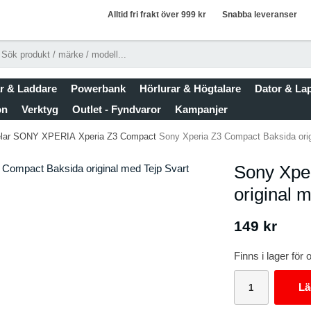
Alltid fri frakt över 999 kr
Snabba leveranser
r & Laddare
Powerbank
Hörlurar & Högtalare
Dator & La
on
Verktyg
Outlet - Fyndvaror
Kampanjer
lar
SONY XPERIA
Xperia Z3 Compact
Sony Xperia Z3 Compact Baksida orig
Sony Xpe
original m
149 kr
Finns i lager fö
Lä