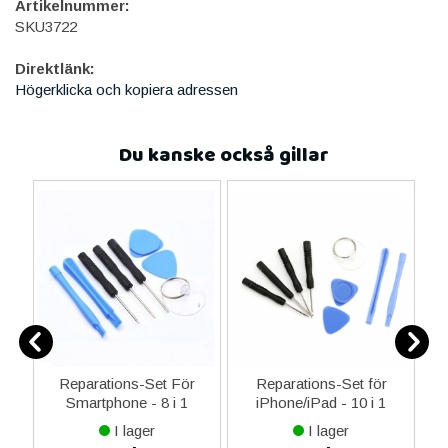
Artikelnummer:
SKU3722
Direktlänk:
Högerklicka och kopiera adressen
Du kanske också gillar
er
Reparations-Set För
Reparations-Set för
Smartphone - 8 i 1
iPhone/iPad - 10 i 1
M
I lager
I lager