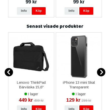
99 kr
99 kr
Info
Köp
Info
Köp
Senast visade produkter
Lenovo ThinkPad
iPhone 13 mini Skal
Ar
t
Bärväska 15,6"
Transparent
(
-
Polyester - Svart
Polykarbonat -
I lager
I lager
Transparent
449 kr
129 kr
499 kr
299 kr
Info
Köp
Info
Köp