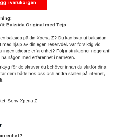
gg i varukorgen
ning:
Vit Baksida Original med Tejp
en baksida på din Xperia Z? Du kan byta ut baksidan
 med hjälp av din egen reservdel. Var försiktig vid
 ingen tidigare erfarenhet? Följ instruktioner noggrant!
r ha någon med erfarenhet i närheten.
verktyg för de skruvar du behöver innan du slutför dina
ttar dem både hos oss och andra ställen på internet,
t.
itet: Sony Xperia Z
r
in enhet?