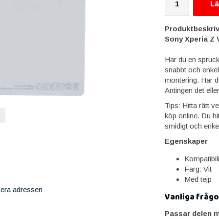
Lä
Produktbeskriv
Sony Xperia Z 
Har du en spruck
snabbt och enkelt
montering. Har du
Antingen det elle
Tips: Hitta rätt 
köp online. Du hi
smidigt och enkel
Egenskaper
Kompatibil
Färg: Vit
Med tejp
iera adressen
Vanliga frågo
Passar delen m