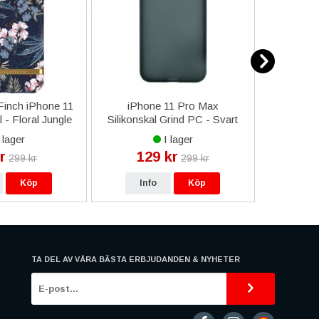
inch iPhone 11
iPhone 11 Pro Max
Samsung
- Floral Jungle
Silikonskal Grind PC - Svart
Skärm 
Or
 lager
I lager
r
129 kr
69
299 kr
299 kr
Köp
Info
Köp
In
TA DEL AV VÅRA BÄSTA ERBJUDANDEN & NYHETER