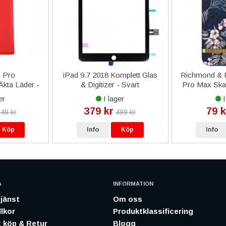
3 Pro
iPad 9.7 2018 Komplett Glas
Richmond & F
Äkta Läder -
& Digitizer - Svart
Pro Max Skal 
er
I lager
I
379 kr
79 k
49 kr
499 kr
Köp
Info
Köp
Info
A
INFORMATION
jänst
Om oss
lkor
Produktklassificering
 köp & Retur
Blogg