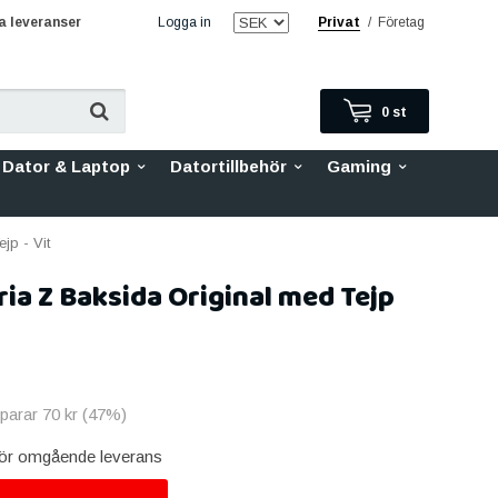
 leveranser
Logga in
Privat
/
Företag
0
st
Dator & Laptop
Datortillbehör
Gaming
jp - Vit
ia Z Baksida Original med Tejp
sparar
70 kr
(
47
%)
 för omgående leverans