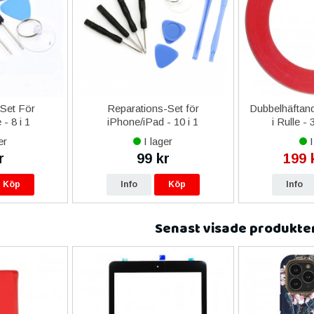
-Set För
Reparations-Set för
Dubbelhäftand
- 8 i 1
iPhone/iPad - 10 i 1
i Rulle -
er
I lager
I
r
99 kr
199 
Köp
Info
Köp
Info
Senast visade produkte