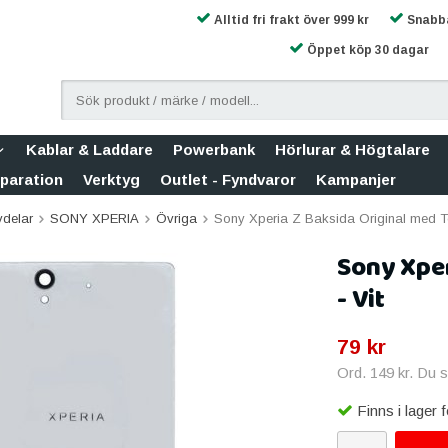
Alltid fri frakt över 999 kr
Snabba
Öppet köp 30 dagar
Kablar & Laddare
Powerbank
Hörlurar & Högtalare
eparation
Verktyg
Outlet - Fyndvaror
Kampanjer
vdelar
SONY XPERIA
Övriga
Sony Xperia Z Baksida Original med Te
Sony Xper
- Vit
79 kr
Ord.
149 kr
. Du 
Finns i lager