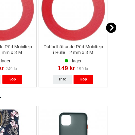
e Röd Mobiltejp
Dubbelhäftande Röd Mobiltejp
ESD-Armb
 3 mm x 3 M
i Rulle - 2 mm x 3 M
a
 lager
I lager
kr
149 kr
9
249 kr
199 kr
Köp
Info
Köp
In
r